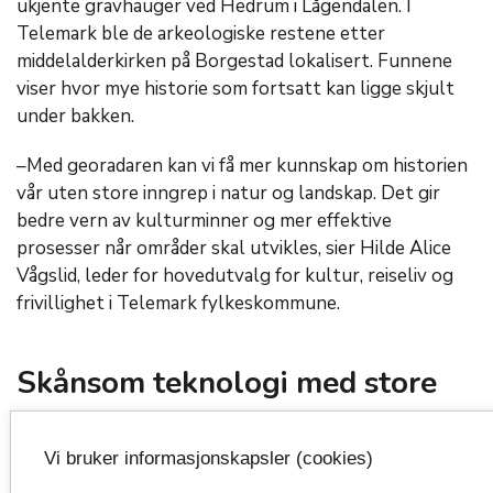
ukjente gravhauger ved Hedrum i Lågendalen. I
Telemark ble de arkeologiske restene etter
middelalderkirken på Borgestad lokalisert. Funnene
viser hvor mye historie som fortsatt kan ligge skjult
under bakken.
–Med georadaren kan vi få mer kunnskap om historien
vår uten store inngrep i natur og landskap. Det gir
bedre vern av kulturminner og mer effektive
prosesser når områder skal utvikles, sier Hilde Alice
Vågslid, leder for hovedutvalg for kultur, reiseliv og
frivillighet i Telemark fylkeskommune.
Skånsom teknologi med store
gevinster
Vi bruker informasjonskapsler (cookies)
Den nye georadaren gjør arbeidet raskere og mer