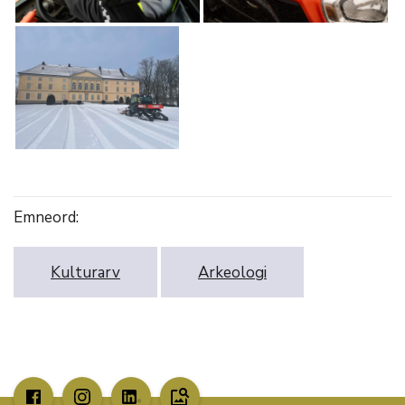
Emneord:
Kulturarv
Arkeologi
image_search