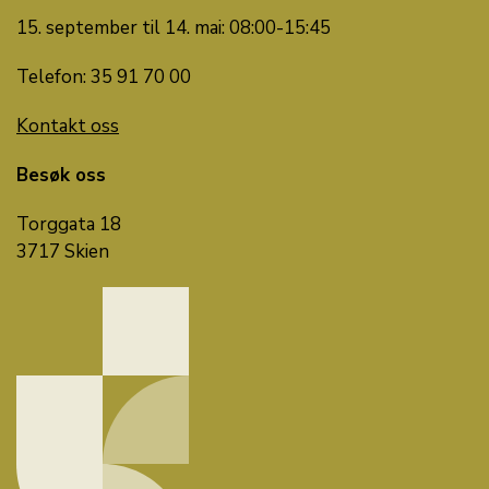
15. september til 14. mai: 08:00-15:45
Telefon: 35 91 70 00
Kontakt oss
Besøk oss
Torggata 18
3717 Skien