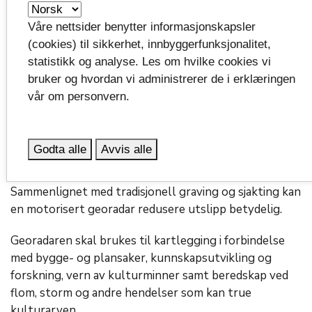
skånsomt enn tradisjonelle metoder.
Våre nettsider benytter informasjonskapsler
–Systemet kan undersøke store områder på kort tid,
(cookies) til sikkerhet, innbyggerfunksjonalitet,
samtidig som matjord og kulturminner blir bevart.
statistikk og analyse. Les om hvilke cookies vi
Dette er særlig viktig i Vestfold og Telemark, som har
bruker og hvordan vi administrerer de i erklæringen
mange kulturhistorisk verdifulle områder og store
vår om personvern.
jordbruksarealer, sier Jan Birger Løken, leder for
hovedutvalg for inkludering, idrett og kultur i
Vestfold fylkeskommune.
Godta alle
Avvis alle
Teknologien er også et mer bærekraftig alternativ.
Sammenlignet med tradisjonell graving og sjakting kan
en motorisert georadar redusere utslipp betydelig.
Georadaren skal brukes til kartlegging i forbindelse
med bygge- og plansaker, kunnskapsutvikling og
forskning, vern av kulturminner samt beredskap ved
flom, storm og andre hendelser som kan true
kulturarven.