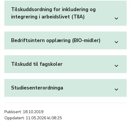
Tilskuddsordning for inkludering og
integrering i arbeidslivet (TIIA)
expand_more
Bedriftsintern opplæring (BIO-midler)
expand_more
Tilskudd til fagskoler
expand_more
Studiesenterordninga
expand_more
Publisert: 18.10.2019
Oppdatert: 11.05.2026 kl.08:25