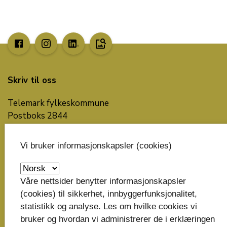
image_search
Skriv til oss
Telemark fylkeskommune
Postboks 2844
3702 Skien
Vi bruker informasjonskapsler (cookies)
post@telemarkfylke.no
Organisasjonsnummer: 929 882 989
Våre nettsider benytter informasjonskapsler
(cookies) til sikkerhet, innbyggerfunksjonalitet,
Bankkonto: 6135.05.00137
statistikk og analyse. Les om hvilke cookies vi
Faktura til fylkeskommunen
bruker og hvordan vi administrerer de i erklæringen