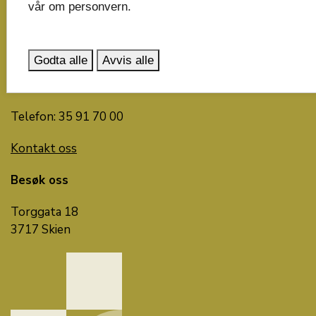
vår om personvern.
Snakk med oss
15. mai til 14. september: 08:00-15:00
Godta alle
Avvis alle
15. september til 14. mai: 08:00-15:45
Telefon: 35 91 70 00
Kontakt oss
Besøk oss
Torggata 18
3717 Skien