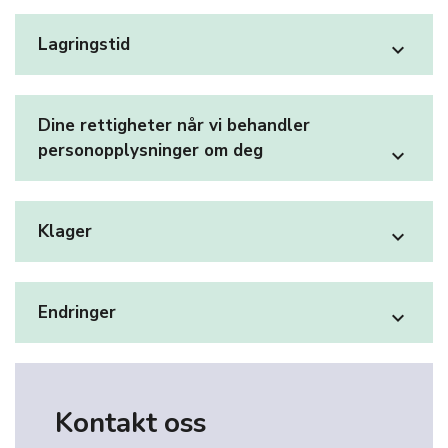
Lagringstid
expand_more
Dine rettigheter når vi behandler
personopplysninger om deg
expand_more
Klager
expand_more
Endringer
expand_more
Kontakt oss