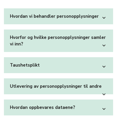
Hvordan vi behandler personopplysninger
expand_more
Hvorfor og hvilke personopplysninger samler
vi inn?
expand_more
Taushetsplikt
expand_more
Utlevering av personopplysninger til andre
expand_more
Hvordan oppbevares dataene?
expand_more