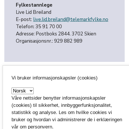
Fylkestannlege
Live Lid Breiland
E-post:
live.lid.breiland@telemarkfylke.no
Telefon: 35 91 70 00
Adresse: Postboks 2844. 3702 Skien
Organisasjonsnr.: 929 882 989
Vi bruker informasjonskapsler (cookies)
Personvernombud
Våre nettsider benytter informasjonskapsler
Paal Are Solberg
(cookies) til sikkerhet, innbyggerfunksjonalitet,
Tlf: 918 600 41
statistikk og analyse. Les om hvilke cookies vi
paal.are.solberg@telemarkfylke.no
bruker og hvordan vi administrerer de i erklæringen
vår om personvern.