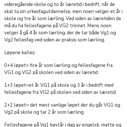
videregående skole og to år læretid i bedrift, når de
skal ta sin yrkesfagutdannelse, men noen velger et år i
skole og tre år som lærling. Ved siden av læretiden da
må du ha fellesfagene på VG2 trinnet. Mens noen
velger å gå 4 år som lærling, der de tar både Vg1 og
Vg2 fellesfag ved siden av praksis som lærling.
Løpene kalles:
0+4 løpet= fire år som lærling og fellesfagene fra
VG1 og VG2 på skolen ved siden av læretid
1+3 løpet=et år VG1 på skole og 3 år i bedrift med
fellesfagene fra VG2 på skolen ved siden av læretid
2+2 løpet= det mest vanlige løpet der du går VG1 og
Vg2 på skole og tar 2 år som lærling
Fellesfagene på Vg1 består i dag av engelsk, matte og