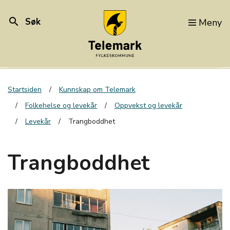
search
Søk
Meny
Startsiden
Kunnskap om Telemark
Folkehelse og levekår
Oppvekst og levekår
Levekår
Trangboddhet
Trangboddhet