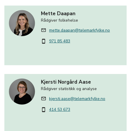
Mette Daapan
Rådgiver folkehelse
mette.daapan@telemarkfylke.no
mail_outline
971 85 483
smartphone
Kjersti Norgård Aase
Rådgiver statistikk og analyse
kjersti.aase@telemarkfylke.no
mail_outline
414 53 673
smartphone