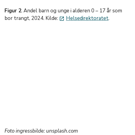
Figur 2
. Andel barn og unge i alderen 0 – 17 år som
bor trangt, 2024. Kilde:
Helsedirektoratet
.
launch
Foto ingressbilde: unsplash.com