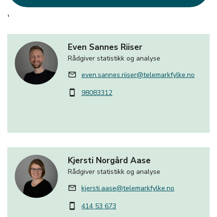
'
Even Sannes Riiser
Rådgiver statistikk og analyse
even.sannes.riiser@telemarkfylke.no
mail_outline
98083312
smartphone
Kjersti Norgård Aase
Rådgiver statistikk og analyse
kjersti.aase@telemarkfylke.no
mail_outline
414 53 673
smartphone