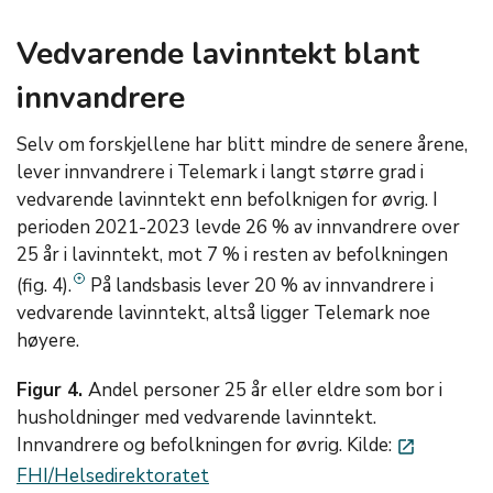
Vedvarende lavinntekt blant
innvandrere
Selv om forskjellene har blitt mindre de senere årene,
lever innvandrere i Telemark i langt større grad i
vedvarende lavinntekt enn befolknigen for øvrig. I
perioden 2021-2023 levde 26 % av innvandrere over
25 år i lavinntekt, mot 7 % i resten av befolkningen
(fig. 4).
På landsbasis lever 20 % av innvandrere i
vedvarende lavinntekt, altså ligger Telemark noe
høyere.
Figur 4.
Andel personer 25 år eller eldre som bor i
husholdninger med vedvarende lavinntekt.
Innvandrere og befolkningen for øvrig. Kilde:
launch
FHI/Helsedirektoratet