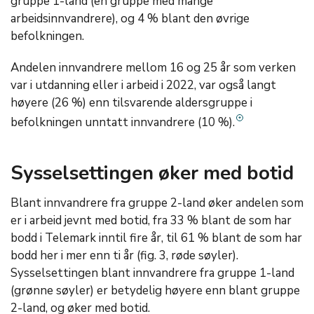
gruppe 1-land (en gruppe med mange
arbeidsinnvandrere), og 4 % blant den øvrige
befolkningen.
Andelen innvandrere mellom 16 og 25 år som verken
var i utdanning eller i arbeid i 2022, var også langt
høyere (26 %) enn tilsvarende aldersgruppe i
befolkningen unntatt
innvandrere
(10 %).
Sysselsettingen øker med botid
Blant innvandrere fra gruppe 2-land øker andelen som
er i arbeid jevnt med botid, fra 33 % blant de som har
bodd i Telemark inntil fire år, til 61 % blant de som har
bodd her i mer enn ti år (fig. 3, røde søyler).
Sysselsettingen blant innvandrere fra gruppe 1-land
(grønne søyler) er betydelig høyere enn blant gruppe
2-land, og øker med botid.