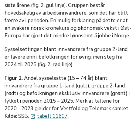
siste årene (fig. 2, gul linje). Gruppen består
hovedsakelig av arbeidsinnvandrere, som det har blitt
færre av i perioden. En mulig forklaring på dette er at
en svakere norsk kronekurs og økonomisk vekst i Øst-
Europa har gjort det mindre lønnsomt å jobbe i Norge.
Sysselsettingen blant innvandrere fra gruppe 2-land
er lavere enn i befolkningen for øvrig, men steg fra
2024 til 2025 (fig. 2, rød linje).
Figur 2.
Andel sysselsatte (15 – 74 år) blant
innvandrere fra gruppe 1-land (gult), gruppe 2-land
(rødt) og befolkningen eksklusiv innvandrere (grønt) i
fylket i perioden 2015 – 2025. Merk at tallene for
2020 - 2023 gjelder for Vestfold og Telemark samlet.
Kilde: SSB,
tabell 11607
.
launch