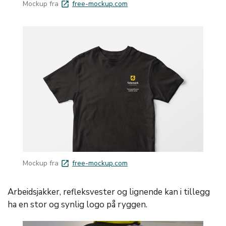
Mockup fra
free-mockup.com
launch
Mockup fra
free-mockup.com
launch
Arbeidsjakker, refleksvester og lignende kan i tillegg
ha en stor og synlig logo på ryggen.