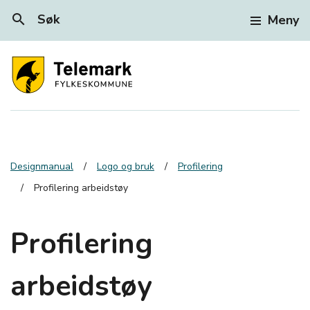
search
Søk
Meny
Designmanual
Logo og bruk
Profilering
Profilering arbeidstøy
Profilering
arbeidstøy