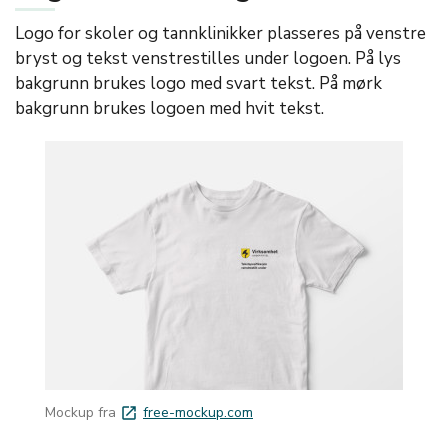
Logo for skoler og tannklinikker plasseres på venstre
bryst og tekst venstrestilles under logoen. På lys
bakgrunn brukes logo med svart tekst. På mørk
bakgrunn brukes logoen med hvit tekst.
Mockup fra
free-mockup.com
launch