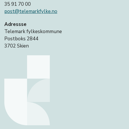
35 91 70 00
post@telemarkfylke.no
Adressse
Telemark fylkeskommune
Postboks 2844
3702 Skien