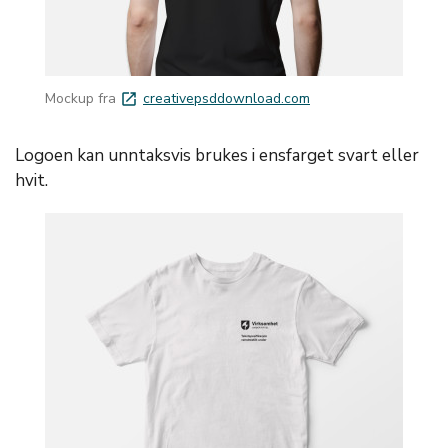
Mockup fra
creativepsddownload.com
launch
Logoen kan unntaksvis brukes i ensfarget svart eller
hvit.