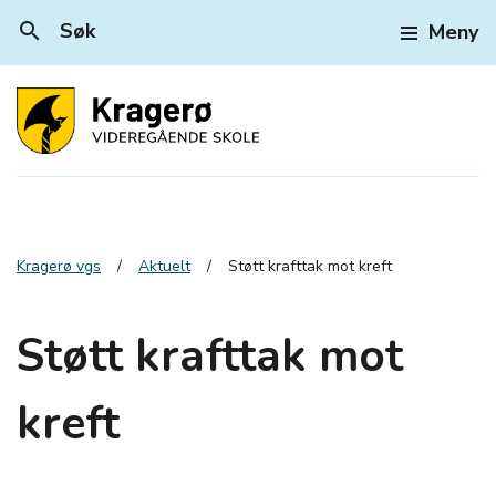
search
Søk
Meny
Kragerø vgs
Aktuelt
Støtt krafttak mot kreft
Støtt krafttak mot
kreft