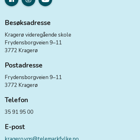
Besøksadresse
Kragerø videregående skole
Frydensborgveien 9–11
3772 Kragerø
Postadresse
Frydensborgveien 9–11
3772 Kragerø
Telefon
35 91 95 00
E-post
kragero.vgs@telemarkfylke.no