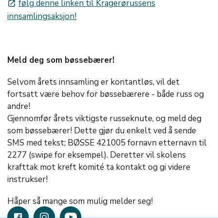
følg denne linken til Kragerørussens
launch
innsamlingsaksjon!
Meld deg som bøssebærer!
Selvom årets innsamling er kontantløs, vil det
fortsatt være behov for bøssebærere - både russ og
andre!
Gjennomfør årets viktigste russeknute, og meld deg
som bøssebærer! Dette gjør du enkelt ved å sende
SMS med tekst; BØSSE 421005 fornavn etternavn til
2277 (swipe for eksempel). Deretter vil skolens
krafttak mot kreft komité ta kontakt og gi videre
instrukser!
Håper så mange som mulig melder seg!