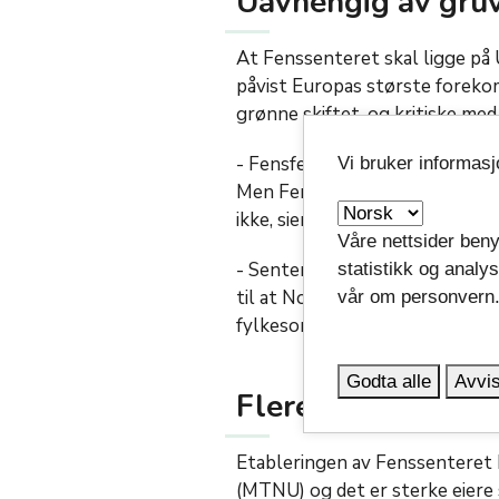
Uavhengig av gruv
At Fenssenteret skal ligge på U
påvist Europas største forekoms
grønne skiftet, og kritiske me
- Fensfeltet er en døråpner fo
Vi bruker informas
Men Fenssenteret skal drives u
ikke, sier Rudborg og får støtt
Våre nettsider beny
- Senteret skal være et overor
statistikk og analy
til at Norge leverer på det som
vår om personvern
fylkesordføreren.
Godta alle
Avvis
Flere eiere
Etableringen av Fenssenteret h
(MTNU) og det er sterke eier