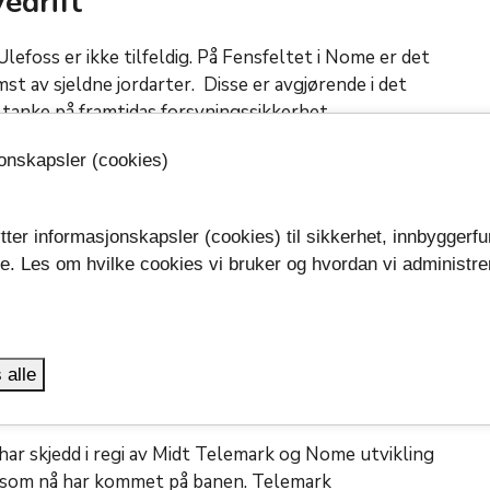
edrift
lefoss er ikke tilfeldig. På Fensfeltet i Nome er det
t av sjeldne jordarter. Disse er avgjørende i det
d tanke på framtidas forsyningssikkerhet.
r oss og funnene her vekker internasjonal oppsikt.
jonskapsler (cookies)
avhengig om det blir gruvedrift på Ulefoss eller
e av fylkesordfører Sven Tore Løkslid:
tter informasjonskapsler (cookies) til sikkerhet, innbyggerfu
dnet, uavhengig og tverrfaglig organ og skal bidra
se. Les om hvilke cookies vi bruker og hvordan vi administre
 er bestemt i den nasjonale mineralstrategien, sier
.
 alle
ar skjedd i regi av Midt Telemark og Nome utvikling
e som nå har kommet på banen. Telemark