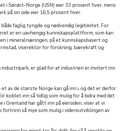
t i Sørøst-Norge (USN) eier 33 prosent hver, mens
rk på sin side eier 16,5 prosent hver.
 både faglig tyngde og nødvendig legitimitet. For
eret er en uavhengig kunnskapsplattform, som kan
jeden i mineralnæringen, på et kunnskapsbasert og
Ormstad, viserektor for forskning, bærekraft og
ndustripark, er glad for at industrien er invitert inn
 et av de største Norge kan gå inn i, og det er derfor
 blir koblet inn så tidlig som mulig for å bidra med det
 i Grenland har gått inn på eiersiden, viser at vi
 fortrinn så mye som mulig i videreutviklingen av
ansiering for minst tre års drift, for så å ansette en