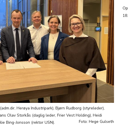
Op
18
(adm.dir, Herøya Industripark), Bjørn Rudborg (styreleder),
ans Olav Storkås (daglig leder, Frier Vest Holding), Heidi
Foto: Hege Gulseth
lie Bing-Jonsson (rektor USN).