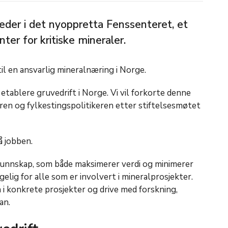
leder i det nyoppretta Fenssenteret, et
er for kritiske mineraler.
til en ansvarlig mineralnæring i Norge.
å etablere gruvedrift i Norge. Vi vil forkorte denne
eren og fylkestingspolitikeren etter stiftelsesmøtet
på jobben.
t kunnskap, som både maksimerer verdi og minimerer
ngelig for alle som er involvert i mineralprosjekter.
en i konkrete prosjekter og drive med forskning,
han.