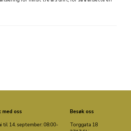
k med oss
Besøk oss
i til 14. september: 08:00-
Torggata 18