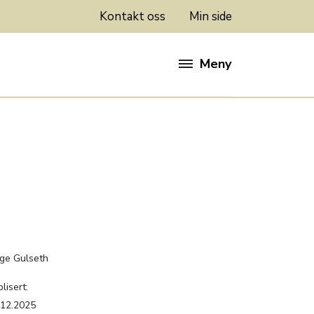
Kontakt oss
Min side
Meny
:
ge Gulseth
lisert:
.12.2025