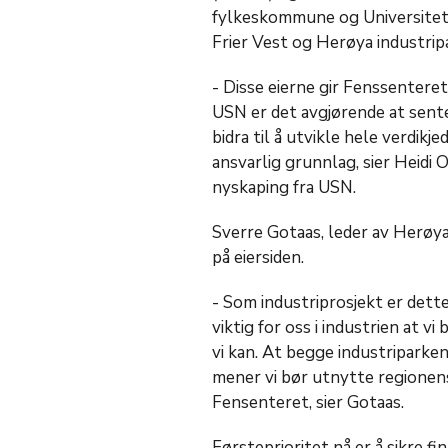
fylkeskommune og Universitete
Frier Vest og Herøya industripa
- Disse eierne gir Fenssenteret
USN er det avgjørende at sent
bidra til å utvikle hele verdik
ansvarlig grunnlag, sier Heidi 
nyskaping fra USN.
Sverre Gotaas, leder av Herøya i
på eiersiden.
- Som industriprosjekt er dette
viktig for oss i industrien at vi
vi kan. At begge industriparkene
mener vi bør utnytte regionens
Fensenteret, sier Gotaas.
Førsteprioritet nå er å sikre fin