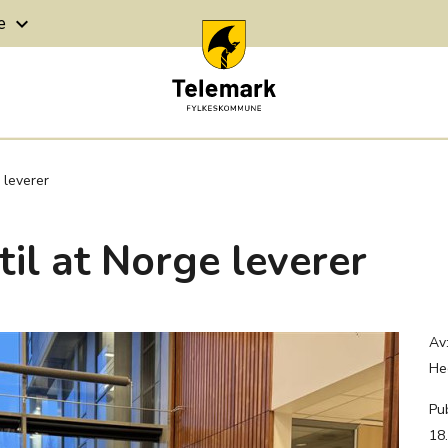
ge
keyboard_arrow_down
e leverer
 til at Norge leverer
Av
He
Pub
18