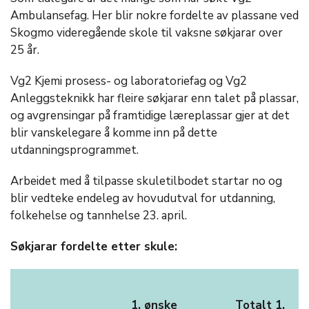
Ambulansefag. Her blir nokre fordelte av plassane ved
Skogmo videregående skole til vaksne søkjarar over
25 år.
Vg2 Kjemi prosess- og laboratoriefag og Vg2
Anleggsteknikk har fleire søkjarar enn talet på plassar,
og avgrensingar på framtidige læreplassar gjer at det
blir vanskelegare å komme inn på dette
utdanningsprogrammet.
Arbeidet med å tilpasse skuletilbodet startar no og
blir vedteke endeleg av hovudutval for utdanning,
folkehelse og tannhelse 23. april.
Søkjarar fordelte etter skule:
1. ønske
Totalt 1.