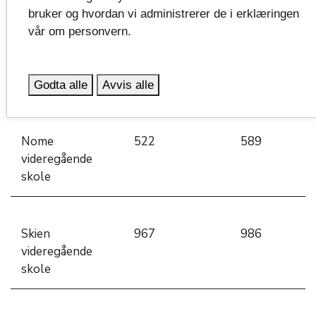
skole
bruker og hvordan vi administrerer de i erklæringen
vår om personvern.
Bø vidaregåande
298
302
skule
Godta alle
Avvis alle
Nome
522
589
videregående
skole
Skien
967
986
videregående
skole