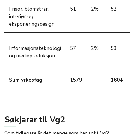
Frisør, blomstrar,
51
2%
52
interiør og
eksponeringsdesign
Informasjonsteknologi
57
2%
53
og medieproduksjon
Sum yrkesfag
1579
1604
Søkjarar til Vg2
Som tidlegare år det mange som har søkt Vg2