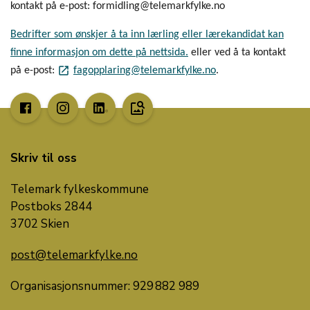
kontakt på e-post: formidling@telemarkfylke.no
Bedrifter som ønskjer å ta inn lærling eller lærekandidat kan
finne informasjon om dette på nettsida.
eller ved å ta kontakt
launch
på e-post:
fagopplaring@telemarkfylke.no
.
image_search
Skriv til oss
Telemark fylkeskommune
Postboks 2844
3702 Skien
post@telemarkfylke.no
Organisasjonsnummer: 929 882 989