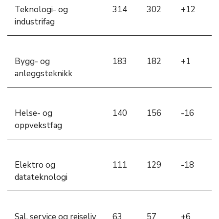
Teknologi- og
314
302
+12
industrifag
Bygg- og
183
182
+1
anleggsteknikk
Helse- og
140
156
-16
oppvekstfag
Elektro og
111
129
-18
datateknologi
Sal, service og reiseliv
63
57
+6