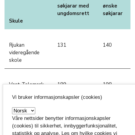
søkjarar med
ønske
ungdomsrett
søkjarar
Skule
Rjukan
131
140
videregående
skole
Vest-Telemark
189
198
vidaregåande
Vi bruker informasjonskapsler (cookies)
skule
Våre nettsider benytter informasjonskapsler
Notodden
482
521
(cookies) til sikkerhet, innbyggerfunksjonalitet,
videregående
statistikk og analyse. Les om hvilke cookies vi