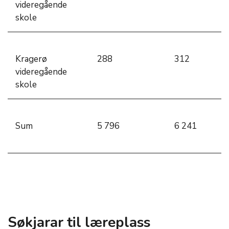
videregående
skole
Kragerø
288
312
videregående
skole
Sum
5 796
6 241
Søkjarar til læreplass