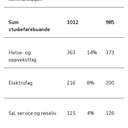
Sum
1012
985
studieførebuande
Helse- og
363
14%
373
oppvekstfag
Elektrofag
216
8%
200
Sal, service og reiseliv
115
4%
126