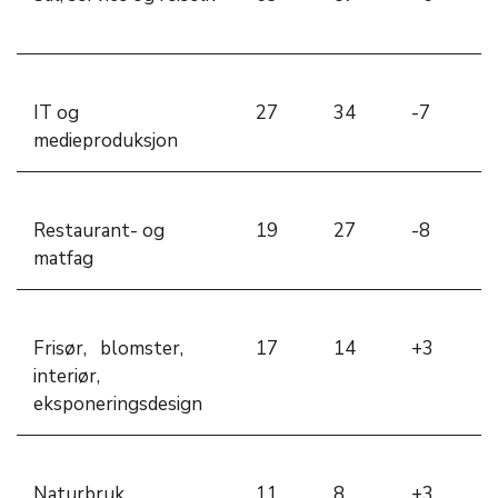
IT og
27
34
-7
medieproduksjon
Restaurant- og
19
27
-8
matfag
Frisør, blomster,
17
14
+3
interiør,
eksponeringsdesign
Naturbruk
11
8
+3