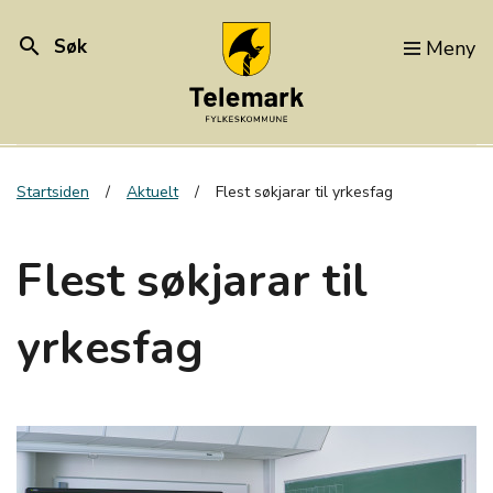
search
Søk
Meny
Startsiden
Aktuelt
Flest søkjarar til yrkesfag
Flest søkjarar til
yrkesfag