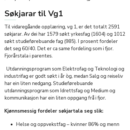
Søkjarar til Vg1
Til vidaregåande opplæring, vg 1, er det totalt 2591
søkjarar. Av dei har 1579 søkt yrkesfag (1604) og 1012
søkt studieførebuande fag (985). I prosent fordeler
det seg 60/40. Det er ca same fordeling som i fjor.
Fjorårstala i parentes.
Utdanningsprogram som Elektrofag og Teknologi og
industrifag er godt søkt i år òg, medan Salg og reiseliv
har ein liten nedgang. Studieførebuande
utdanningsprogram som Idrettsfag og Medium og
kommunikasjon har ein liten oppgang frå i fjor.
Kjønnsmessig fordeler søkjartala seg slik:
Helse og oppvekstfag – kvinner 86% og menn