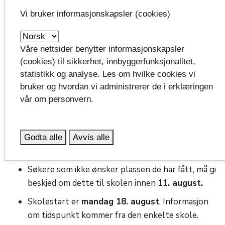
Galdal.
Vi bruker informasjonskapsler (cookies)
Den største økningen er på Bamble videregående
skole. Her er det opprettet flere klasser på Vg2
Våre nettsider benytter informasjonskapsler
teknologi- og industrifag og Vg1 helse- og
(cookies) til sikkerhet, innbyggerfunksjonalitet,
oppvekstfag. Inntaket på Vest-Telemark videregående
statistikk og analyse. Les om hvilke cookies vi
skole er 49 høyere enn i 2024. Her er det økt
bruker og hvordan vi administrerer de i erklæringen
innsøking på samtlige tilbud.
vår om personvern.
Informasjon til elever
Alle søkere som har fått et nytt tilbud, har fått
Godta alle
Avvis alle
beskjed om dette på SMS
mandag 4. august.
Søkere som ikke ønsker plassen de har fått, må gi
beskjed om dette til skolen innen
11. august.
Skolestart er
mandag 18. august
. Informasjon
om tidspunkt kommer fra den enkelte skole.