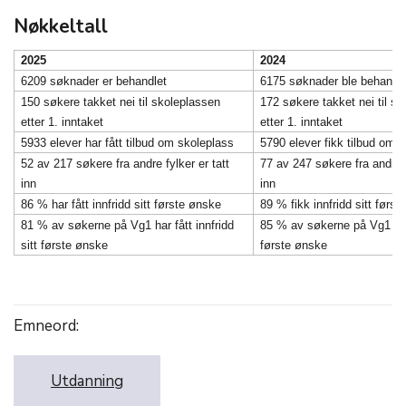
Nøkkeltall
2025
2024
6209 søknader er behandlet
6175 søknader ble behandl
150 søkere takket nei til skoleplassen
172 søkere takket nei til s
etter 1. inntaket
etter 1. inntaket
5933 elever har fått tilbud om skoleplass
5790 elever fikk tilbud om 
52 av 217 søkere fra andre fylker er tatt
77 av 247 søkere fra andre f
inn
inn
86 % har fått innfridd sitt første ønske
89 % fikk innfridd sitt førs
81 % av søkerne på Vg1 har fått innfridd
85 % av søkerne på Vg1 fikk
sitt første ønske
første ønske
Emneord:
Utdanning