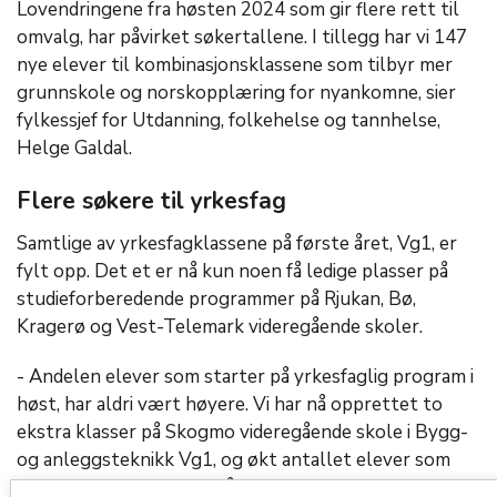
Lovendringene fra høsten 2024 som gir flere rett til
omvalg, har påvirket søkertallene. I tillegg har vi 147
nye elever til kombinasjonsklassene som tilbyr mer
grunnskole og norskopplæring for nyankomne, sier
fylkessjef for Utdanning, folkehelse og tannhelse,
Helge Galdal.
Flere søkere til yrkesfag
Samtlige av yrkesfagklassene på første året, Vg1, er
fylt opp. Det et er nå kun noen få ledige plasser på
studieforberedende programmer på Rjukan, Bø,
Kragerø og Vest-Telemark videregående skoler.
- Andelen elever som starter på yrkesfaglig program i
høst, har aldri vært høyere. Vi har nå opprettet to
ekstra klasser på Skogmo videregående skole i Bygg-
og anleggsteknikk Vg1, og økt antallet elever som
tas inn i flere klasser for å sikre alle et tilbud, sier