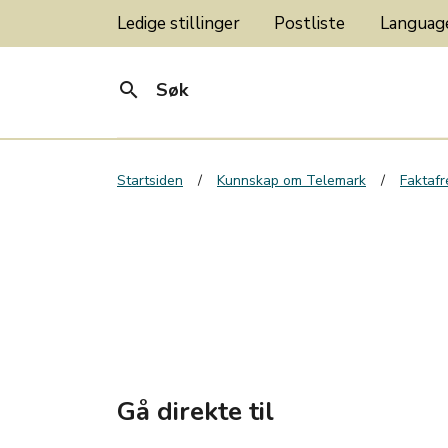
Ledige stillinger
Postliste
Langua
search
Søk
Startsiden
Kunnskap om Telemark
Faktaf
Gå direkte til