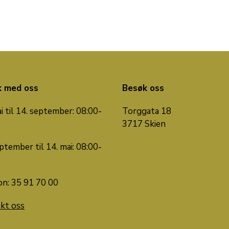
k med oss
Besøk oss
i til 14. september: 08:00-
Torggata 18
3717 Skien
ptember til 14. mai: 08:00-
on: 35 91 70 00
kt oss