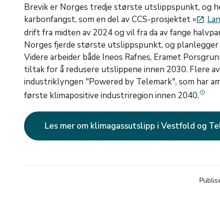
Brevik er Norges tredje største utslippspunkt, og h
karbonfangst, som en del av CCS-prosjektet «
Lan
launch
drift fra midten av 2024 og vil fra da av fange halvp
Norges fjerde største utslippspunkt, og planlegger å
Videre arbeider både Ineos Rafnes, Eramet Porsgru
tiltak for å redusere utslippene innen 2030. Flere a
industriklyngen "Powered by Telemark", som har amb
første klimapositive industriregion innen 2040.
Les mer om klimagassutslipp i Vestfold og T
Publis