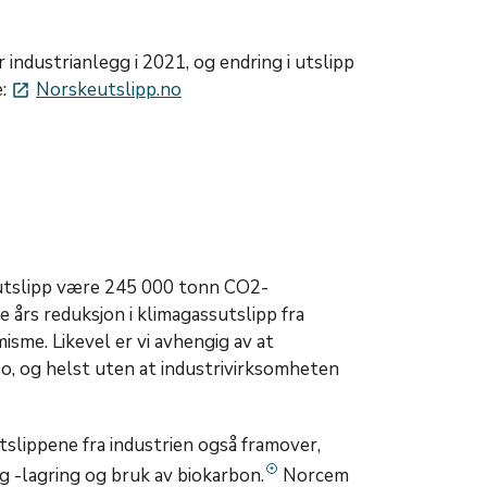
 industrianlegg i 2021, og endring i utslipp
e:
Norskeutslipp.no
launch
sutslipp være 245 000 tonn CO2-
e års reduksjon i klimagassutslipp fra
isme. Likevel er vi avhengig av at
o, og helst uten at industrivirksomheten
tslippene fra industrien også framover,
g -lagring og bruk av biokarbon.
Norcem