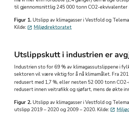
til gjennomsnittlig 245 000 tonn CO2-ekvivalenter å
Figur 1.
Utslipp av klimagasser i Vestfold og Telem
Kilde:
Miljødirektoratet
launch
Utslippskutt i industrien er av
Industrien sto for 69 % av klimagassutslippene i fylke
sektoren vil være viktig for å nå klimamålet. Fra 201
redusert med 1,7 %, eller nesten 52 000 tonn CO2-ek
redusert innen veitrafikk og sjøfart, mens de økte i
Figur 2.
Utslipp av klimagasser i Vestfold og Telemar
utslipp 2019 – 2020 og 2009 – 2020. Kilde:
Miljø
launch