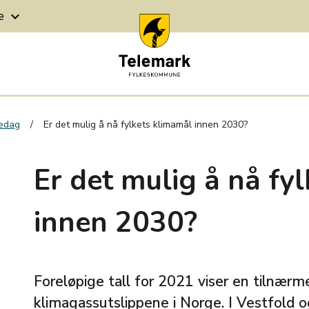
ge
keyboard_arrow_down
redag
Er det mulig å nå fylkets klimamål innen 2030?
Er det mulig å nå fy
innen 2030?
Foreløpige tall for 2021 viser en tilnærmet
klimagassutslippene i Norge. I Vestfold 