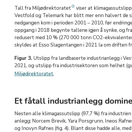
Tall fra Miljødirektoratet
viser at klimagassutslipp
Vestfold og Telemark har blitt mer enn halvert de si
nedgangen kom i perioden 2001 – 2010, før endringe
oppgang i 2018 begynte tallene igjen å synke, og fr
redusert med 10 % (270 000 tonn CO2-ekvivalenter
skyldes at Esso Slagentangen i 2021 la om driften fra 
Figur 3.
Utslipp fra landbaserte industrianlegg i Ves
2021, og utslipp fra industrisektoren som helhet (gu
Miljødirektoratet
.
Et fåtall industrianlegg domin
Nesten alle klimagassutslipp (97,7 %) fra industrie
anlegg; Norcem Brevik, Yara Porsgrunn, Ineos Rafn
og Inovyn Rafnes (fig. 4). Blant disse hadde alle, m