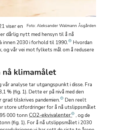
21 viser en
Foto: Aleksander Walmann Åsgården
 er dårlig nytt med hensyn til å nå
 innen 2030 i forhold til 1990.
Hvordan
k, og vår vei mot fylkets mål om å redusere
å nå klimamålet
g vår analyse tar utgangspunkt i disse. Fra
,1 % (fig. 1). Dette er på nivå med den
r grad tilskrives pandemien.
Den reelt
or store utfordringer for å nå utslippsmålet
CO2-ekvivalenter
 295 000 tonn
, og de
tonn (fig. 1). For å nå utslippsmålet i 2030
psreduksjonen vi har sett de siste to årene,