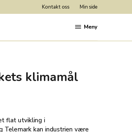
Kontakt oss
Min side
Meny
lkets klimamål
 flat utvikling i
og Telemark kan industrien være