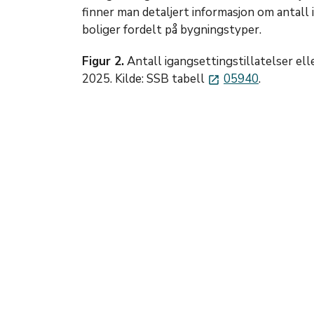
finner man detaljert informasjon om antall i
boliger fordelt på bygningstyper.
Figur 2.
Antall igangsettingstillatelser elle
2025. Kilde: SSB tabell
05940
.
launch