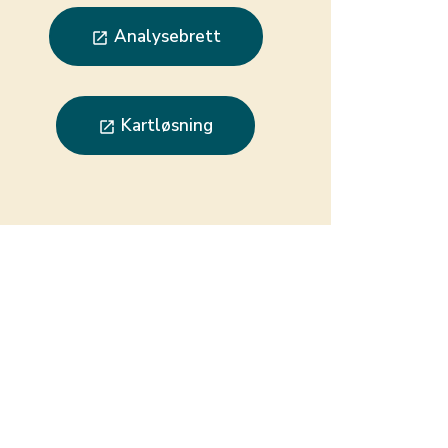
Analysebrett
launch
Kartløsning
launch