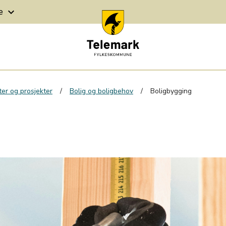
ge
keyboard_arrow_down
er og prosjekter
Bolig og boligbehov
Boligbygging