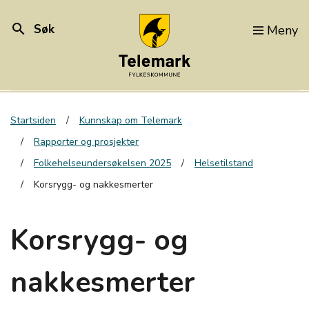
search
Søk
Meny
Startsiden
Kunnskap om Telemark
Rapporter og prosjekter
Folkehelseundersøkelsen 2025
Helsetilstand
Korsrygg- og nakkesmerter
Korsrygg- og
nakkesmerter