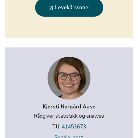
Levekårssoner
launch
Kjersti Norgård Aase
Rådgiver statistikk og analyse
Tlf:
41453673
Send e-post