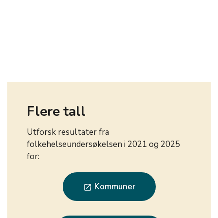
Flere tall
Utforsk resultater fra
folkehelseundersøkelsen i 2021 og 2025
for:
Kommuner
launch