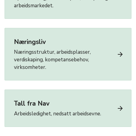
arbeidsmarkedet.
Næringsliv
Næringsstruktur, arbeidsplasser,
arrow_forward
verdiskaping, kompetansebehov,
virksomheter.
Tall fra Nav
arrow_forward
Arbeidsledighet, nedsatt arbeidsevne.