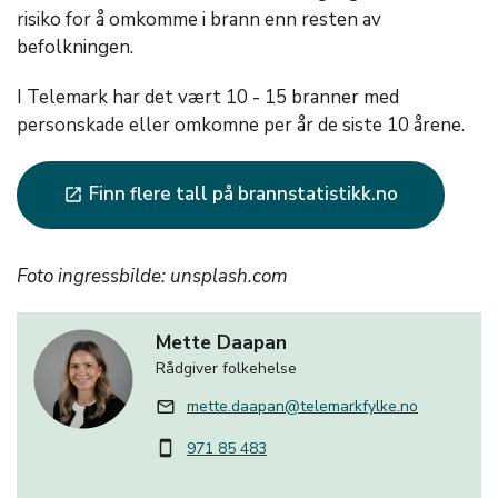
risiko for å omkomme i brann enn resten av
befolkningen.
I Telemark har det vært 10 - 15 branner med
personskade eller omkomne per år de siste 10 årene.
Finn flere tall på brannstatistikk.no
launch
Foto ingressbilde: unsplash.com
Mette Daapan
Rådgiver folkehelse
mette.daapan@telemarkfylke.no
mail_outline
971 85 483
smartphone