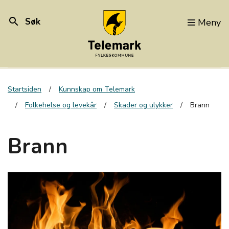
search
Søk
Meny
Startsiden
Kunnskap om Telemark
Folkehelse og levekår
Skader og ulykker
Brann
Brann