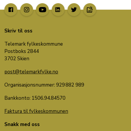
image_search
Skriv til oss
Telemark fylkeskommune
Postboks 2844
3702 Skien
post@telemarkfylke.no
Organisasjonsnummer: 929 882 989
Bankkonto:
1506.
94
.
84570
Faktura til fylkeskommunen
Snakk med oss