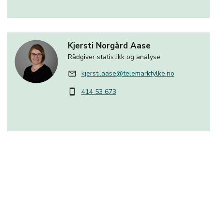
Kjersti Norgård Aase
Rådgiver statistikk og analyse
kjersti.aase@telemarkfylke.no
mail_outline
414 53 673
smartphone