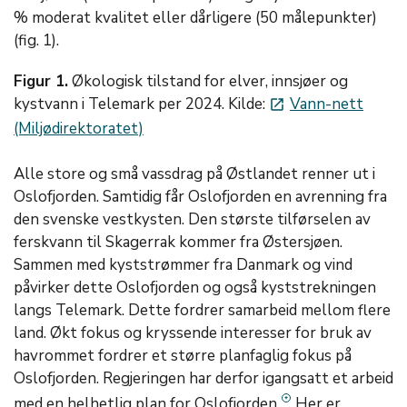
% moderat kvalitet eller dårligere (50 målepunkter)
(fig. 1).
Figur 1.
Økologisk tilstand for elver, innsjøer og
kystvann i Telemark per 2024. Kilde:
Vann-nett
launch
(Miljødirektoratet)
Alle store og små vassdrag på Østlandet renner ut i
Oslofjorden. Samtidig får Oslofjorden en avrenning fra
den svenske vestkysten. Den største tilførselen av
ferskvann til Skagerrak kommer fra Østersjøen.
Sammen med kyststrømmer fra Danmark og vind
påvirker dette Oslofjorden og også kyststrekningen
langs Telemark. Dette fordrer samarbeid mellom flere
land. Økt fokus og kryssende interesser for bruk av
havrommet fordrer et større planfaglig fokus på
Oslofjorden. Regjeringen har derfor igangsatt et arbeid
med en helhetlig plan for Oslofjorden.
Her er