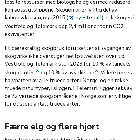
fossile ressurser med biologiske og dermed redusere
klimagassutslippene. Skogen er en viktig del av
kabonsyklusen, og i 2015 (
nyeste tall
) tok skogen i
launch
Vestfold og Telemark opp 2,4 millioner tonn CO2-
ekvivalenter.
Et bærekraftig skogbruk forutsetter at avgangen av
skogvirke ikke overstiger nettotilveksten over tid.
Vestfold og Telemark sto i 2023 for 10 % av landets
skogplanting
og 10 % av avvirkingen
. Videre finnes
halvparten av alle truede arter i Norge, og en rekke
truede naturtyper, i skogen. I Telemark ligger seks av
de 22 vernede skogsområdene i Norge som er viktige
for et stort antall truede arter.
Færre elg og flere hjort
Forvaltning av vilt er viktig i både et økologisk,