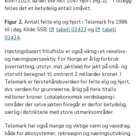
kom i 2023, da det ble felt 1047 hjort (fig. 2).
I tillegg
felles det et betydelig antall småvilt.
Figur 2.
Antall felte elg og hjort i Telemark fra 1986
til i dag. Kilde: SSB,
tabell 03432
og
tabell
launch
launch
03434
.
Høstingsbasert friluftsliv er også viktig i et reiselivs-
og næringsperspektiv. For Norge er årlig forbruk
(overnatting, utstyr, mat, jaktleie) for jakt på små- og
storvilt beregnet til omtrent 2 milliarder kroner. I
Telemark er førstehåndsverdien for felte elg og hjort,
dvs. verdien for grunneierne, årlig på flere titalls
millioner kroner. Lokaløkonomisk verdiskaping i
områder der selve jakten foregår er derfor betydelig,
særlig i distriktene med store utmarksområder.
Telemark har også mange og viktige vann og vassdrag,
både for økosystemer, rekreasjon og næringsutvikling.