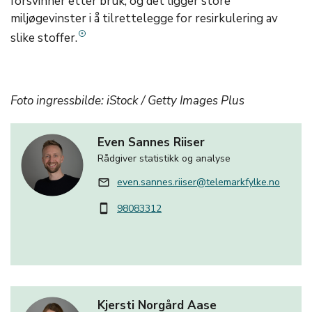
forsvinner etter bruk, og det ligger store
miljøgevinster i å tilrettelegge for resirkulering av
slike stoffer.
Foto ingressbilde: iStock / Getty Images Plus
Even Sannes Riiser
Rådgiver statistikk og analyse
even.sannes.riiser@telemarkfylke.no
mail_outline
98083312
smartphone
Kjersti Norgård Aase