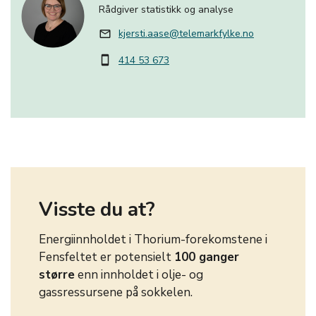
Rådgiver statistikk og analyse
kjersti.aase@telemarkfylke.no
mail_outline
414 53 673
smartphone
Visste du at?
Energiinnholdet i Thorium-forekomstene i
Fensfeltet er potensielt
100 ganger
større
enn innholdet i olje- og
gassressursene på sokkelen.