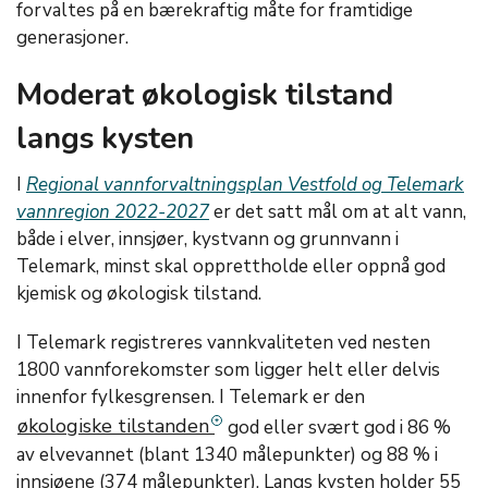
forvaltes på en bærekraftig måte for framtidige
generasjoner.
Moderat økologisk tilstand
langs kysten
I
Regional vannforvaltningsplan Vestfold og Telemark
vannregion 2022-2027
er det satt mål om at alt vann,
både i elver, innsjøer, kystvann og grunnvann i
Telemark, minst skal opprettholde eller oppnå god
kjemisk og økologisk tilstand.
I Telemark registreres vannkvaliteten ved nesten
1800 vannforekomster som ligger helt eller delvis
innenfor fylkesgrensen. I Telemark er den
økologiske tilstanden
god eller svært god i 86 %
av elvevannet (blant 1340 målepunkter) og 88 % i
innsjøene (374 målepunkter). Langs kysten holder 55