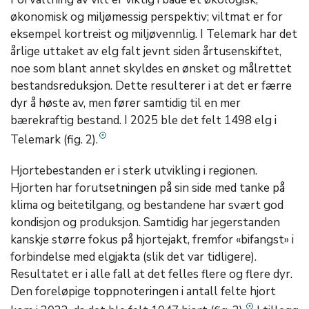
økonomisk og miljømessig perspektiv; viltmat er for
eksempel kortreist og miljøvennlig. I Telemark har det
årlige uttaket av elg falt jevnt siden årtusenskiftet,
noe som blant annet skyldes en ønsket og målrettet
bestandsreduksjon. Dette resulterer i at det er færre
dyr å høste av, men fører samtidig til en mer
bærekraftig bestand. I 2025 ble det felt 1498 elg i
Telemark (fig. 2).
Hjortebestanden er i sterk utvikling i regionen.
Hjorten har forutsetningen på sin side med tanke på
klima og beitetilgang, og bestandene har svært god
kondisjon og produksjon. Samtidig har jegerstanden
kanskje større fokus på hjortejakt, fremfor «bifangst» i
forbindelse med elgjakta (slik det var tidligere).
Resultatet er i alle fall at det felles flere og flere dyr.
Den foreløpige toppnoteringen i antall felte hjort