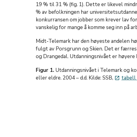
19 % til 31 % (fig. 1). Dette er likevel min
% av befolkningen har universitetsutdannel
konkurransen om jobber som krever lav for
vanskelig for mange å komme seg inn på ar
Midt-Telemark har den høyeste andelen hø
fulgt av Porsgrunn og Skien. Det er færres
og Drangedal. Utdanningsnivået er høyere 
Figur 1.
Utdanningsnivået i Telemark og ko
eller eldre. 2004 – d.d. Kilde: SSB,
tabell
launch