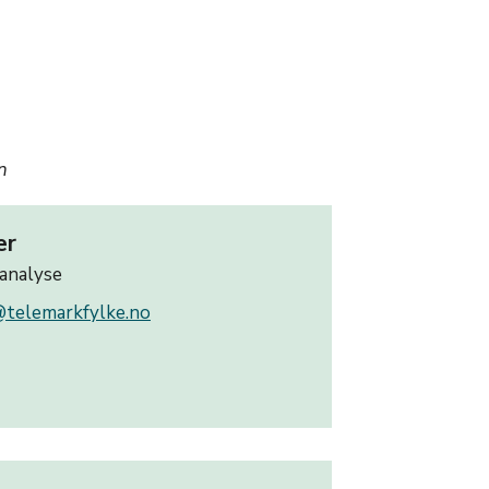
n
er
 analyse
r@telemarkfylke.no