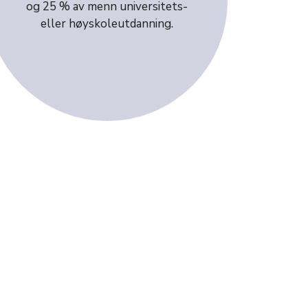
og 25 % av menn universitets-
eller høyskoleutdanning.