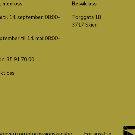
k med oss
Besøk oss
i til 14. september: 08:00-
Torggata 18
3717 Skien
ptember til 14. mai: 08:00-
on: 35 91 70 00
kt oss
sonvern og informasjonskapsler
For ansatte