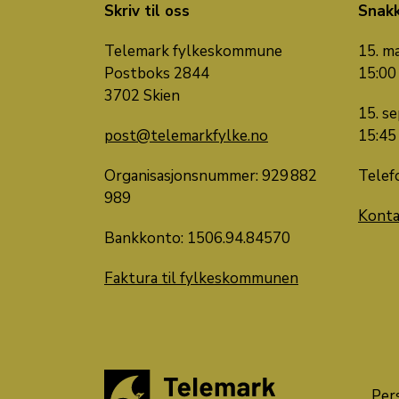
Skriv til oss
Snak
Telemark fylkeskommune
15. ma
Postboks 2844
15:00
3702 Skien
15. se
post@telemarkfylke.no
15:45
Organisasjonsnummer: 929 882
Telef
989
Konta
Bankkonto:
1506.
94
.
84570
Faktura til fylkeskommunen
Per