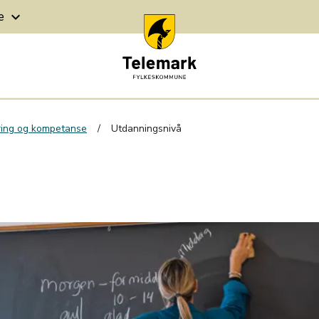
ge
keyboard_arrow_down
ing og kompetanse
Utdanningsnivå