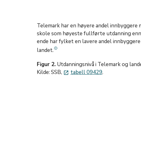
Telemark har en høyere andel innbyggere 
skole som høyeste fullførte utdanning enn 
ende har fylket en lavere andel innbygger
landet.
Figur 2.
Utdanningsnivå i Telemark og landet
Kilde: SSB,
tabell 09429
.
launch