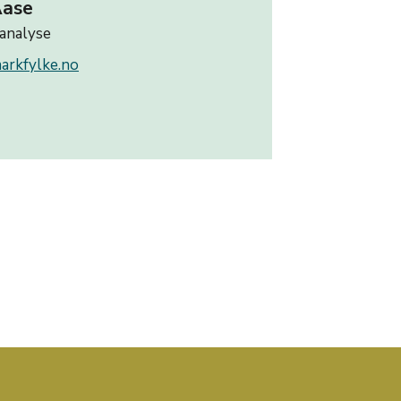
Aase
 analyse
markfylke.no