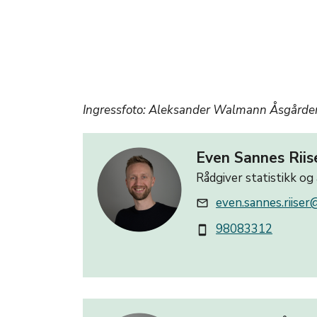
Ingressfoto: Aleksander Walmann Åsgårde
Even Sannes Riis
Rådgiver statistikk og
even.sannes.riise
mail_outline
98083312
smartphone