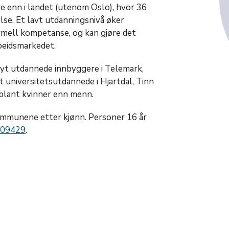
dre enn i landet (utenom Oslo), hvor 36
se. Et lavt utdanningsnivå øker
mell kompetanse, og kan gjøre det
beidsmarkedet.
yt utdannede innbyggere i Telemark,
t universitetsutdannede i Hjartdal, Tinn
blant kvinner enn menn.
mmunene etter kjønn. Personer 16 år
 09429
.