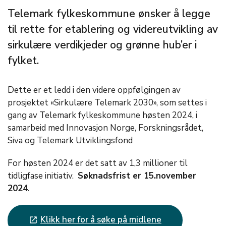
Telemark fylkeskommune ønsker å legge
til rette for etablering og videreutvikling av
sirkulære verdikjeder og grønne hub’er i
fylket.
Dette er et ledd i den videre oppfølgingen av
prosjektet «Sirkulære Telemark 2030», som settes i
gang av Telemark fylkeskommune høsten 2024, i
samarbeid med Innovasjon Norge, Forskningsrådet,
Siva og Telemark Utviklingsfond
For høsten 2024 er det satt av 1,3 millioner til
tidligfase initiativ.
Søknadsfrist er 15.november
2024
.
Klikk her for å søke på midlene
launch