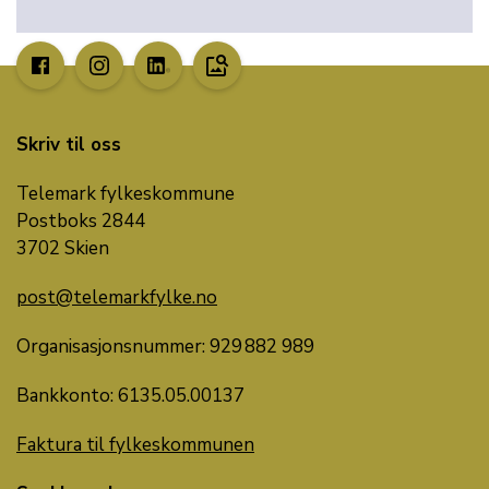
image_search
Skriv til oss
Telemark fylkeskommune
Postboks 2844
3702 Skien
post@telemarkfylke.no
Organisasjonsnummer: 929 882 989
Bankkonto: 6135.05.00137
Faktura til fylkeskommunen