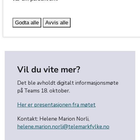
næringsutviklingsselskap eller kommuner i Telemark.
Godta alle
Avvis alle
Retningslinjer
get_app
Vil du vite mer?
Det ble avholdt digitalt informasjonsmøte
på Teams 18. oktober.
Her er presentasjonen fra møtet
Kontakt: Helene Marion Norli,
helene.marion.norli@telemarkfylke.no