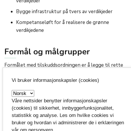
verdikjeder
Bygge infrastruktur på tvers av verdikjeder
Kompetanseløft for å realisere de grønne
verdikjedene
Formål og målgrupper
Formålet med tilskuddsordningen er å legge til rette
for tidligfase dialog og initiering av samarbeid mellom
aktører, på tvers av verdikjeder og bransjer, med videre
Vi bruker informasjonskapsler (cookies)
mål om samarbeidsprosjekter for utvikling av
sirkulære verdikjeder i Telemark.
Våre nettsider benytter informasjonskapsler
Det åpnes også for å støtte aktiviteter for å
(cookies) til sikkerhet, innbyggerfunksjonalitet,
videreutvikle eksisterende samarbeid. Målgruppen er
statistikk og analyse. Les om hvilke cookies vi
aktører som kan være en aktiv pådriver i en tidlig fase,
bruker og hvordan vi administrerer de i erklæringen
f.eks. klynger, nettverk, inkubatorer,
vår om personvern.