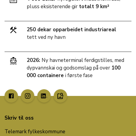
pluss eksisterende gir
totalt 9 km²
250 dekar opparbeidet industriareal
tett ved ny havn
2026:
Ny havneterminal ferdigstilles, med
dypvannskai og godsomslag på over
100
000 containere
i første fase
image_search
Skriv til oss
Telemark fylkeskommune