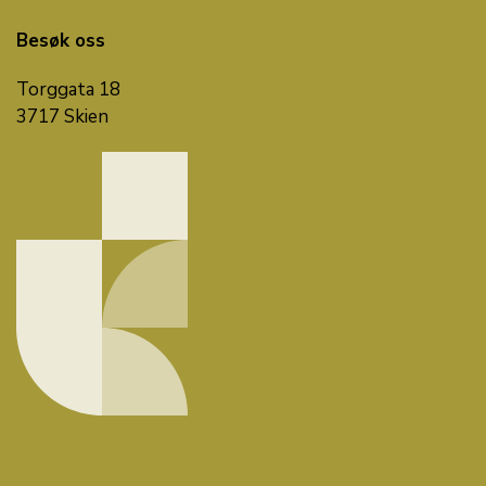
Besøk oss
Torggata 18
3717 Skien