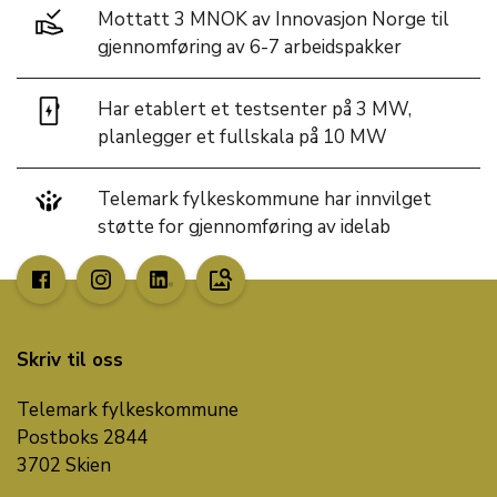
Mottatt 3 MNOK av Innovasjon Norge til
gjennomføring av 6-7 arbeidspakker
Har etablert et testsenter på 3 MW,
planlegger et fullskala på 10 MW
Telemark fylkeskommune har innvilget
støtte for gjennomføring av idelab
image_search
Skriv til oss
Telemark fylkeskommune
Postboks 2844
3702 Skien