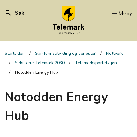
search
Søk
Meny
Startsiden
Samfunnsutvikling og tjenester
Nettverk
Sirkulære Telemark 2030
Telemarksporteføljen
Notodden Energy Hub
Notodden Energy
Hub