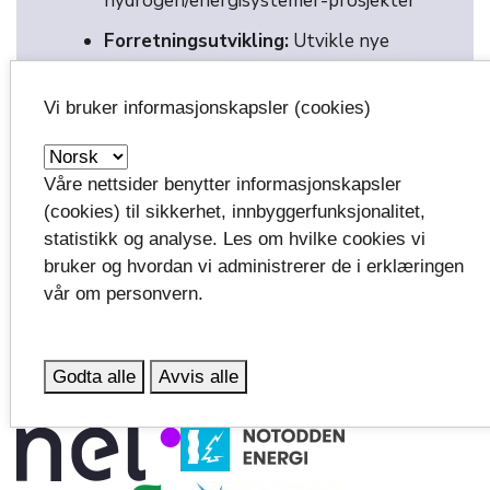
hydrogen/energisystemer-prosjekter
Forretningsutvikling:
Utvikle nye
forretningsmodeller inkludert
mulighet for nye joint-venture
Vi bruker informasjonskapsler (cookies)
selskaper, markedsføring, IP
Våre nettsider benytter informasjonskapsler
(cookies) til sikkerhet, innbyggerfunksjonalitet,
statistikk og analyse. Les om hvilke cookies vi
bruker og hvordan vi administrerer de i erklæringen
Publisert:
vår om personvern.
23.05.2025
Oppdatert:
Godta alle
Avvis alle
19.06.2026 kl.10:51