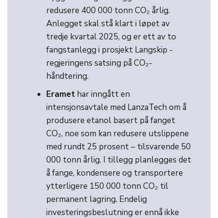
redusere 400 000 tonn CO₂ årlig.
Anlegget skal stå klart i løpet av
tredje kvartal 2025, og er ett av to
fangstanlegg i prosjekt Langskip -
regjeringens satsing på CO₂-
håndtering.
Eramet
har inngått en
intensjonsavtale med LanzaTech om å
produsere etanol basert på fanget
CO₂, noe som kan redusere utslippene
med rundt 25 prosent – tilsvarende 50
000 tonn årlig. I tillegg planlegges det
å fange, kondensere og transportere
ytterligere 150 000 tonn CO₂ til
permanent lagring. Endelig
investeringsbeslutning er ennå ikke