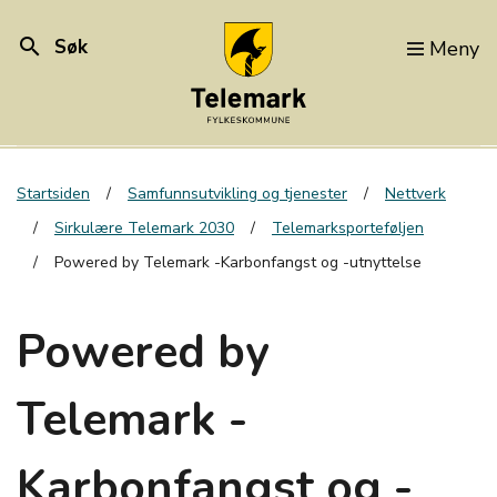
search
Søk
Meny
Startsiden
Samfunnsutvikling og tjenester
Nettverk
Sirkulære Telemark 2030
Telemarksporteføljen
Powered by Telemark -Karbonfangst og -utnyttelse
Powered by
Telemark -
Karbonfangst og -