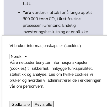
tatt.
Yara
vurderer tiltak for å fange opptil
800 000 tonn CO₂ i året fra sine
prosesser i Grenland. Endelig
investeringsbeslutning er ennå ikke
tatt.
Vi bruker informasjonskapsler (cookies)
INEOS
arbeider med
energireduksjonstiltak som også bidrar
til lavere CO₂-utslipp.
Våre nettsider benytter informasjonskapsler
(cookies) til sikkerhet, innbyggerfunksjonalitet,
statistikk og analyse. Les om hvilke cookies vi
bruker og hvordan vi administrerer de i erklæringen
vår om personvern.
CCUS-huben i Powered by Telemark samler industri,
teknologi og forskning for å kutte store mengder
CO₂-utslipp i regionen. Huben legger til rette for
Godta alle
Avvis alle