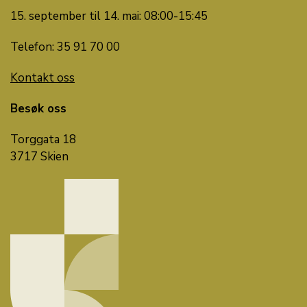
15. september til 14. mai: 08:00-15:45
Telefon: 35 91 70 00
Kontakt oss
Besøk oss
Torggata 18
3717 Skien