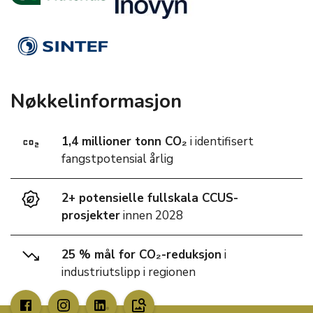
Nøkkelinformasjon
1,4 millioner tonn CO₂
i identifisert
fangstpotensial årlig
2+ potensielle fullskala CCUS-
prosjekter
innen 2028
25 % mål for CO₂-reduksjon
i
industriutslipp i regionen
image_search