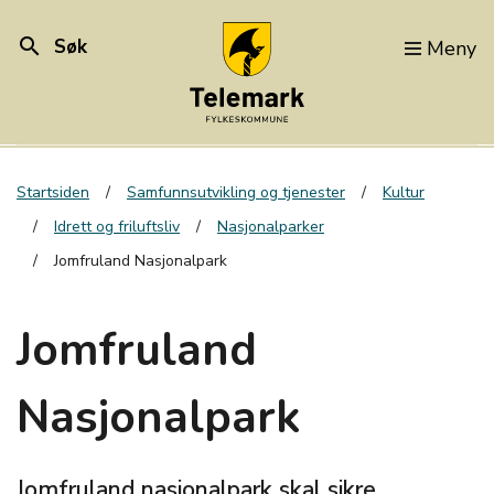
search
Søk
Meny
Startsiden
Samfunnsutvikling og tjenester
Kultur
Idrett og friluftsliv
Nasjonalparker
Jomfruland Nasjonalpark
Jomfruland
Nasjonalpark
Jomfruland nasjonalpark skal sikre