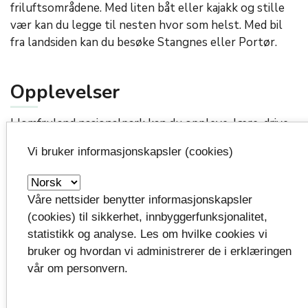
friluftsområdene. Med liten båt eller kajakk og stille
vær kan du legge til nesten hvor som helst. Med bil
fra landsiden kan du besøke Stangnes eller Portør.
Opplevelser
I Jomfruland nasjonalpark kan du oppleve, lære, drive
aktiviteter eller bare slappe av i vakkert landskap og
Vi bruker informasjonskapsler (cookies)
rik natur. Parken egner seg perfekt for båttur,
kajakkpadling, fottur, fugletitting og fotografering –
så vel som dykking, bading og fisking. Det er tillatt å
Våre nettsider benytter informasjonskapsler
fiske og drive fangst, og i tareskogene er det et
(cookies) til sikkerhet, innbyggerfunksjonalitet,
mangfold av liv. Her finnes torsk, sei, lyr og flatfisk –
statistikk og analyse. Les om hvilke cookies vi
og selvsagt skjell, krabber og hummer. I
bruker og hvordan vi administrerer de i erklæringen
sommermånedene er det et yrende båtliv i
vår om personvern.
Kragerøskjærgården, med mange båtturister i
nasjonalparken. Spesielt mange besøker Jomfruland,