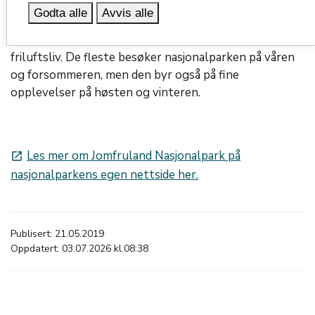
men både Stråholmen, holmene ellers og Stangnes på
Godta alle
Avvis alle
fastlandet har mye besøk. Hele 22 landområder i
nasjonalparken er sikret for allmennheten til
friluftsliv. De fleste besøker nasjonalparken på våren
og forsommeren, men den byr også på fine
opplevelser på høsten og vinteren.
Les mer om Jomfruland Nasjonalpark på
launch
nasjonalparkens egen nettside her.
Publisert: 21.05.2019
Oppdatert: 03.07.2026 kl.08:38