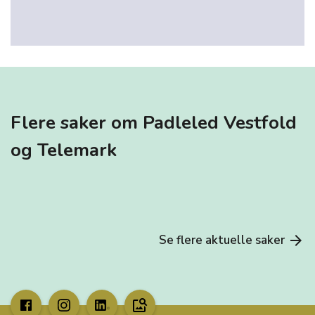
Flere saker om Padleled Vestfold
og Telemark
Se flere aktuelle saker
arrow_forward
image_search