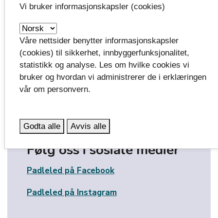
og frivilligheten. Fylkeskommunen er prosjektleder.
Vi bruker informasjonskapsler (cookies)
I tillegg har også Oslofjorden friluftsråd,
padlemiljøene i fylket samt Norges Padleforbund
Våre nettsider benytter informasjonskapsler
bidratt med sin verdifulle kunnskap. Padleled er
(cookies) til sikkerhet, innbyggerfunksjonalitet,
hovedsakelig et informasjons- og motivasjonsprosjekt
statistikk og analyse. Les om hvilke cookies vi
hvor det skal gjøres færrest mulig inngrep i naturen.
bruker og hvordan vi administrerer de i erklæringen
vår om personvern.
Godta alle
Avvis alle
Følg oss i sosiale medier
Padleled på Facebook
Padleled på Instagram