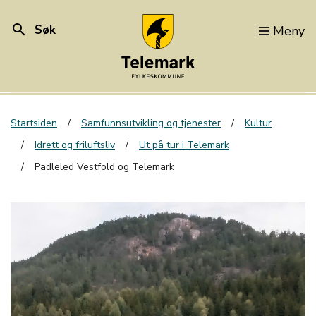
search
Søk
Meny
Startsiden
Samfunnsutvikling og tjenester
Kultur
Idrett og friluftsliv
Ut på tur i Telemark
Padleled Vestfold og Telemark