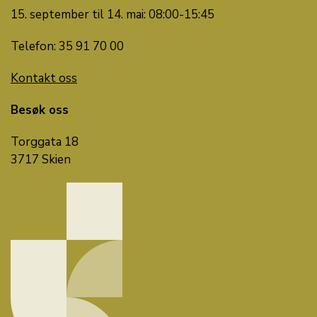
15. september til 14. mai: 08:00-15:45
Telefon: 35 91 70 00
Kontakt oss
Besøk oss
Torggata 18
3717 Skien