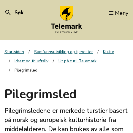
search
Søk
Meny
Startsiden
Samfunnsutvikling og tjenester
Kultur
Idrett og friluftsliv
Ut på tur i Telemark
Pilegrimsled
Pilegrimsled
Pilegrimsledene er merkede turstier basert
på norsk og europeisk kulturhistorie fra
middelalderen. De kan brukes av alle som