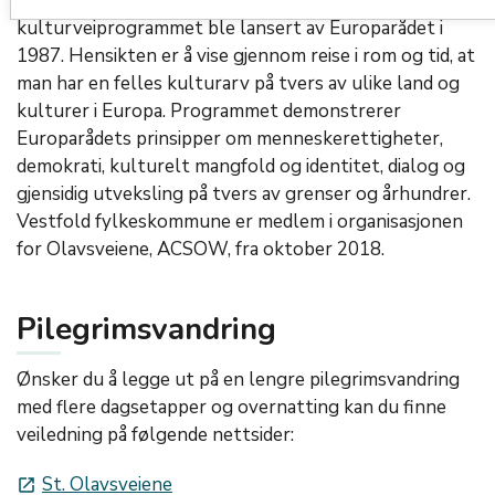
Olavsveiene er «Europeisk kulturvei». Det europeiske
kulturveiprogrammet ble lansert av Europarådet i
1987. Hensikten er å vise gjennom reise i rom og tid, at
man har en felles kulturarv på tvers av ulike land og
kulturer i Europa. Programmet demonstrerer
Europarådets prinsipper om menneskerettigheter,
demokrati, kulturelt mangfold og identitet, dialog og
gjensidig utveksling på tvers av grenser og århundrer.
Vestfold fylkeskommune er medlem i organisasjonen
for Olavsveiene, ACSOW, fra oktober 2018.
Pilegrimsvandring
Ønsker du å legge ut på en lengre pilegrimsvandring
med flere dagsetapper og overnatting kan du finne
veiledning på følgende nettsider:
St. Olavsveiene
launch