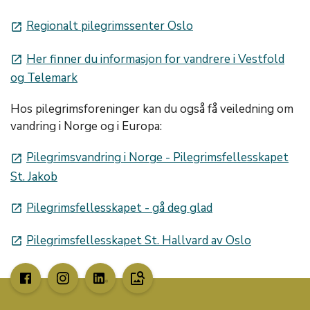
Regionalt pilegrimssenter Oslo
launch
Her finner du informasjon for vandrere i Vestfold
launch
og Telemark
Hos pilegrimsforeninger kan du også få veiledning om
vandring i Norge og i Europa:
Pilegrimsvandring i Norge - Pilegrimsfellesskapet
launch
St. Jakob
Pilegrimsfellesskapet - gå deg glad
launch
Pilegrimsfellesskapet St. Hallvard av Oslo
launch
image_search