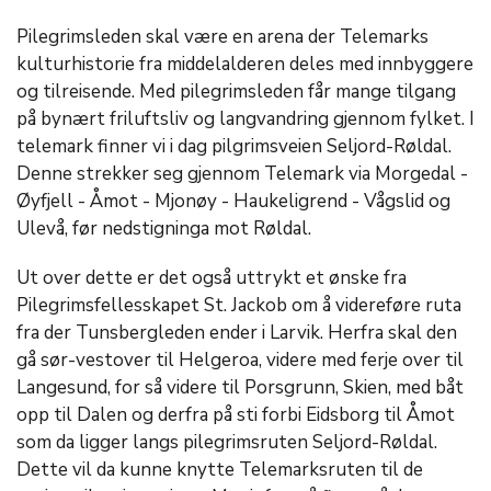
Pilegrimsleden skal være en arena der Telemarks
kulturhistorie fra middelalderen deles med innbyggere
og tilreisende. Med pilegrimsleden får mange tilgang
på bynært friluftsliv og langvandring gjennom fylket. I
telemark finner vi i dag pilgrimsveien Seljord-Røldal.
Denne strekker seg gjennom Telemark via Morgedal -
Øyfjell - Åmot - Mjonøy - Haukeligrend - Vågslid og
Ulevå, før nedstigninga mot Røldal.
Ut over dette er det også uttrykt et ønske fra
Pilegrimsfellesskapet St. Jackob om å videreføre ruta
fra der Tunsbergleden ender i Larvik. Herfra skal den
gå sør-vestover til Helgeroa, videre med ferje over til
Langesund, for så videre til Porsgrunn, Skien, med båt
opp til Dalen og derfra på sti forbi Eidsborg til Åmot
som da ligger langs pilegrimsruten Seljord-Røldal.
Dette vil da kunne knytte Telemarksruten til de