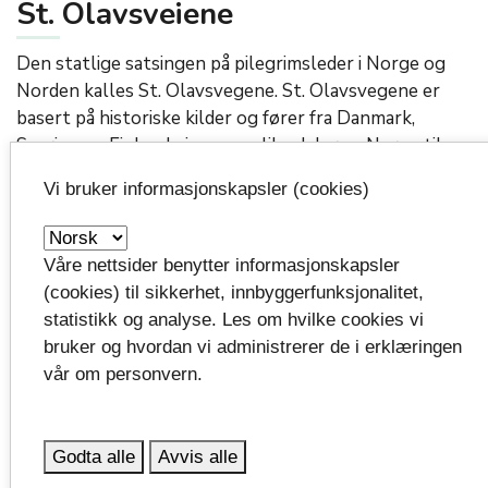
St. Olavsveiene
Den statlige satsingen på pilegrimsleder i Norge og
Norden kalles St. Olavsvegene. St. Olavsvegene er
basert på historiske kilder og fører fra Danmark,
Sverige og Finland gjennom ulike deler av Norge til
Trondheim. Nidaros domkirke var det mest kjente og
Vi bruker informasjonskapsler (cookies)
besøkte målet for pilegrimer i middelalderens Norden
og er i dag endemålet for alle St. Olavsvegene.
Våre nettsider benytter informasjonskapsler
De norske og danske pilegrimsledene kobles med
(cookies) til sikkerhet, innbyggerfunksjonalitet,
Tunsbergleden sammen over landegrensen i
statistikk og analyse. Les om hvilke cookies vi
fergeforbindelsen mellom Hirtshals og Larvik.
bruker og hvordan vi administrerer de i erklæringen
Nasjonalt pilegrimssenter, underlagt
vår om personvern.
Kulturdepartementet, innlemmer i løpet av 2019 og
2020 Tunsbergleden som en del av den nasjonale
satsingen på St. Olavsveiene.
Godta alle
Avvis alle