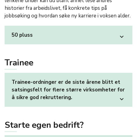
lenkene under kan du blant annet lese andres
historier fra arbeidslivet, få konkrete tips på
jobbsøking og hvordan søke ny karriere i voksen alder.
50 pluss
expand_more
Trainee
Trainee-ordninger er de siste årene blitt et
satsingsfelt for flere større virksomheter for
å sikre god rekruttering.
expand_more
Starte egen bedrift?