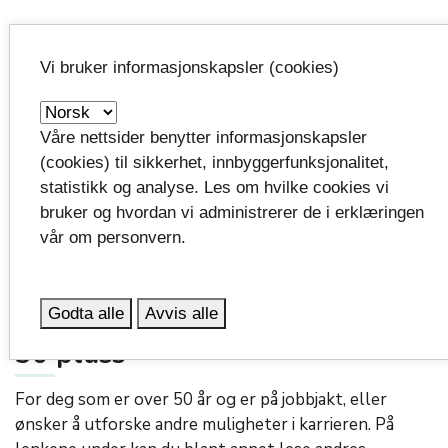
Ledige jobber? Hvor?
Vi bruker informasjonskapsler (cookies)
Nettsider
expand_more
Våre nettsider benytter informasjonskapsler
(cookies) til sikkerhet, innbyggerfunksjonalitet,
Nyttige nettsider for ulike bransjer
expand_more
statistikk og analyse. Les om hvilke cookies vi
bruker og hvordan vi administrerer de i erklæringen
vår om personvern.
Jobbsøker apper
expand_more
Godta alle
Avvis alle
50 pluss
For deg som er over 50 år og er på jobbjakt, eller
ønsker å utforske andre muligheter i karrieren. På