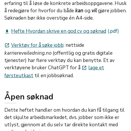
erfaring til å løse de konkrete arbeidsoppgavene. Husk
å redegjøre for hvorfor du både
kan
og
vil
gjøre jobben.
Søknaden bør ikke overstige én A4-side.
Hefte Hvordan skrive en god cv og søknad
get_app
Verktøy for å søke jobb
: nettside
launch
karriereveiledning.no
(offentlig og gratis digitale
tjenester) har flere verktøy du kan benytte. Et av
verktøyene bruker ChatGPT for å
lage et
launch
førsteutkast
til en jobbsøknad.
Åpen søknad
Dette heftet handler om hvordan du kan få tilgang til
det skjulte arbeidsmarkedet, dvs. jobber som ikke er
utlyst, gjennom at du selv tar direkte kontakt med