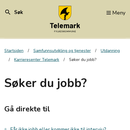
search
Søk
Meny
Startsiden
Samfunnsutvikling og tjenester
Utdanning
Karrieresenter Telemark
Søker du jobb?
Søker du jobb?
Gå direkte til
Får ikke jobb eller kommer ikke til intervju?