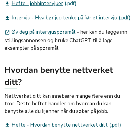
Hefte - jobbintervjuer
get_app
Intervju - Hva bør jeg tenke på før et intervju
get_app
Øv deg på intervjuspørsmål
- her kan du legge inn
launch
stillingsannonsen og bruke ChatGPT til å lage
eksempler på spørsmål.
Hvordan benytte nettverket
ditt?
Nettverket ditt kan innebære mange flere enn du
tror. Dette heftet handler om hvordan du kan
benytte alle du kjenner når du søker på jobb.
Hefte - Hvordan benytte nettverket ditt
get_app