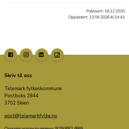
Publisert: 16.12.2020
Oppdatert: 13.04.2026 kl.14:43
image_search
Skriv til oss
Telemark fylkeskommune
Postboks 2844
3702 Skien
post@telemarkfylke.no
Organisasjonsnummer: 929 882 989