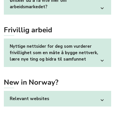
Ønsker du å få vite mer om
arbeidsmarkedet?
expand_more
Frivillig arbeid
Nyttige nettsider for deg som vurderer
frivillighet som en måte å bygge nettverk,
lære nye ting og bidra til samfunnet
expand_more
New in Norway?
Relevant websites
expand_more