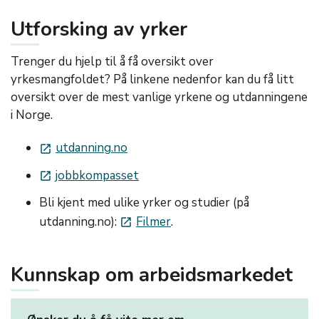
Utforsking av yrker
Trenger du hjelp til å få oversikt over
yrkesmangfoldet? På linkene nedenfor kan du få litt
oversikt over de mest vanlige yrkene og utdanningene
i Norge.
utdanning.no
launch
jobbkompasset
launch
Bli kjent med ulike yrker og studier (på
utdanning.no):
Filmer
.
launch
Kunnskap om arbeidsmarkedet