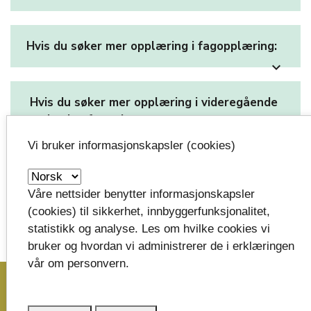
Hvis du søker mer opplæring i fagopplæring:
expand_more
Hvis du søker mer opplæring i videregående
opplæring for voksne:
expand_more
Vi bruker informasjonskapsler (cookies)
Publisert:
Våre nettsider benytter informasjonskapsler
06.06.2025
(cookies) til sikkerhet, innbyggerfunksjonalitet,
Oppdatert:
statistikk og analyse. Les om hvilke cookies vi
06.06.2025 kl.14:03
bruker og hvordan vi administrerer de i erklæringen
image_search
vår om personvern.