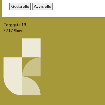
Kontakt oss
Godta alle
Avvis alle
Besøk oss
Torggata 18
3717 Skien