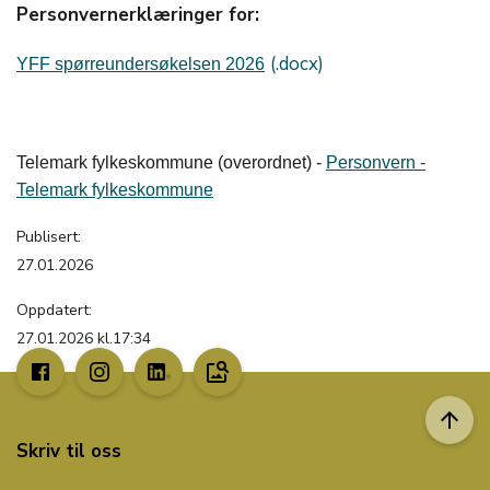
Personvernerklæringer for:
YFF spørreundersøkelsen 2026
Telemark fylkeskommune (overordnet) -
Personvern -
Telemark fylkeskommune
Publisert:
27.01.2026
Oppdatert:
27.01.2026 kl.17:34
image_search
arrow_upward
Skriv til oss