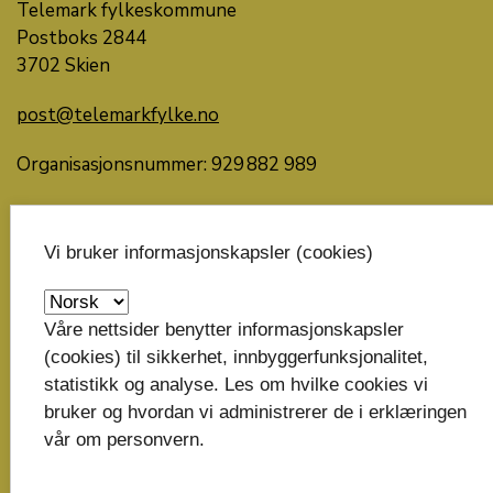
Telemark fylkeskommune
Postboks 2844
3702 Skien
post@telemarkfylke.no
Organisasjonsnummer: 929 882 989
Bankkonto: 6135.05.00137
Vi bruker informasjonskapsler (cookies)
Faktura til fylkeskommunen
Snakk med oss
Våre nettsider benytter informasjonskapsler
(cookies) til sikkerhet, innbyggerfunksjonalitet,
15. mai til 14. september: 08:00-15:00
statistikk og analyse. Les om hvilke cookies vi
15. september til 14. mai: 08:00-15:45
bruker og hvordan vi administrerer de i erklæringen
vår om personvern.
Telefon: 35 91 70 00