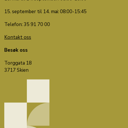
15. september til 14. mai: 08:00-15:45
Telefon: 35 91 70 00
Kontakt oss
Besøk oss
Torggata 18
3717 Skien