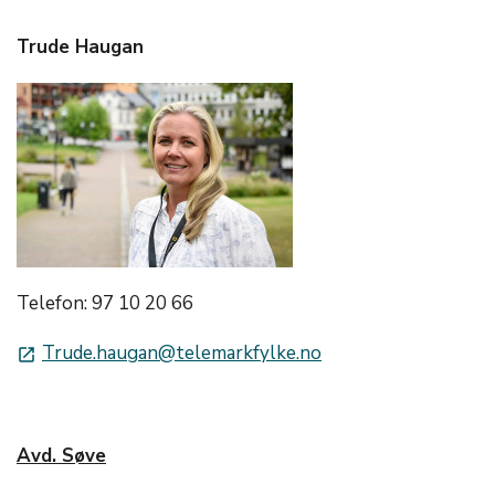
Trude Haugan
Telefon: 97 10 20 66
Trude.haugan@telemarkfylke.no
launch
Avd. Søve