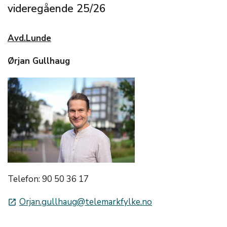
videregående 25/26
Avd.Lunde
Ørjan Gullhaug
Telefon: 90 50 36 17
Orjan.gullhaug@telemarkfylke.no
launch