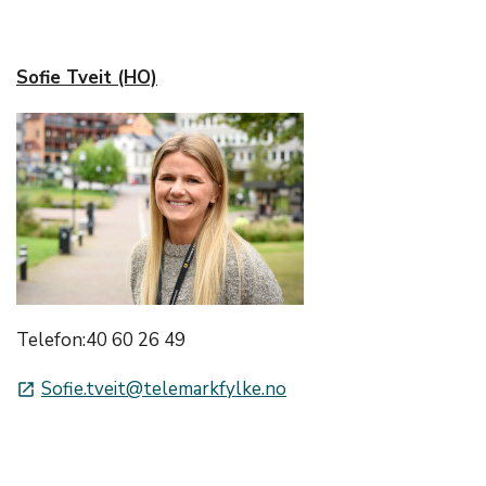
Sofie Tveit (HO)
Telefon:40 60 26 49
Sofie.tveit@telemarkfylke.no
launch