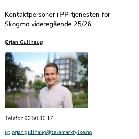
Kontaktpersoner i PP-tjenesten for
Skogmo videregående 25/26
Ørjan Gullhaug
Telefon:90 50 36 17
orjan.gullhaug@telemarkfylke.no
launch