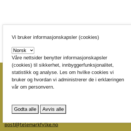
Publisert:
16.09.2024
Vi bruker informasjonskapsler (cookies)
Oppdatert:
06.03.2026 kl.16:30
Våre nettsider benytter informasjonskapsler
image_search
(cookies) til sikkerhet, innbyggerfunksjonalitet,
statistikk og analyse. Les om hvilke cookies vi
bruker og hvordan vi administrerer de i erklæringen
Skriv til oss
vår om personvern.
Telemark fylkeskommune
Postboks 2844
Godta alle
Avvis alle
3702 Skien
post@telemarkfylke.no