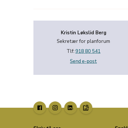
Kristin Løkslid Berg
Sekretær for planforum
Tlf:
918 80 541
Send e-post
image_search