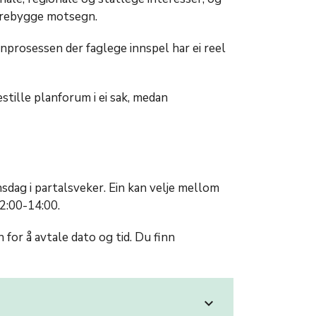
forebygge motsegn.
anprosessen der faglege innspel har ei reel
stille planforum i ei sak, medan
dag i partalsveker. Ein kan velje mellom
12:00-14:00.
or å avtale dato og tid. Du finn
expand_more