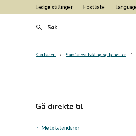
Ledige stillinger
Postliste
Langua
search
Søk
Startsiden
Samfunnsutvikling og tjenester
Gå direkte til
Møtekalenderen