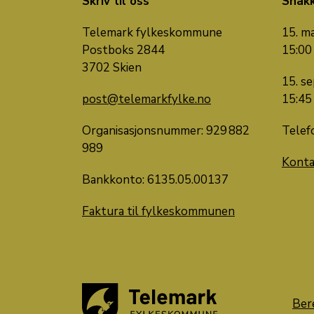
Skriv til oss
Snak
Telemark fylkeskommune
15. ma
Postboks 2844
15:00
3702 Skien
15. se
post@telemarkfylke.no
15:45
Organisasjonsnummer: 929 882
Telef
989
Konta
Bankkonto: 6135.05.00137
Faktura til fylkeskommunen
Ber