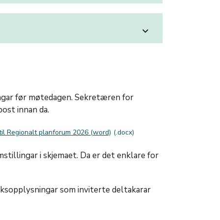
expand_more
sdagar før møtedagen. Sekretæren for
ost innan da.
il Regionalt planforum 2026 (word)
tillingar i skjemaet. Da er det enklare for
sopplysningar som inviterte deltakarar