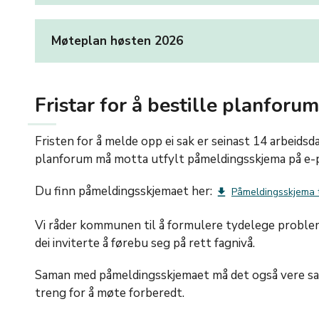
Møteplan høsten 2026
Fristar for å bestille planforum
Fristen for å melde opp ei sak er seinast 14 arbeid
planforum må motta utfylt påmeldingsskjema på e-p
Du finn påmeldingsskjemaet her:
Påmeldingsskjema t
get_app
Vi råder kommunen til å formulere tydelege problems
dei inviterte å førebu seg på rett fagnivå.
Saman med påmeldingsskjemaet må det også vere sak
treng for å møte forberedt.