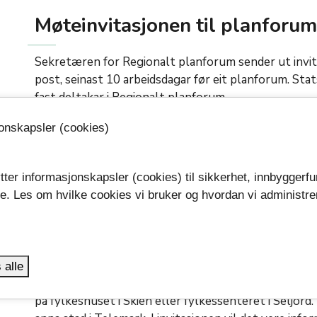
Møteinvitasjonen til planforum
Sekretæren for Regionalt planforum sender ut invita
post, seinast 10 arbeidsdagar før eit planforum. St
fast deltakar i Regionalt planforum.
jonskapsler (cookies)
Dei offentlege organa blir kalla inn etter beste skj
om det er ei relevant sak å delta i.
tter informasjonskapsler (cookies) til sikkerhet, innbyggerfu
Kommunen har ansvar for å sende møteinnkallinga vid
se. Les om hvilke cookies vi bruker og hvordan vi administre
og konsulentar som kan delta.
.
Slik blir eit Regionalt planfo
 alle
Møta blir i hovudsak gjennomført digitalt via Teams, 
på fylkeshuset i Skien eller fylkessenteret i Seljor