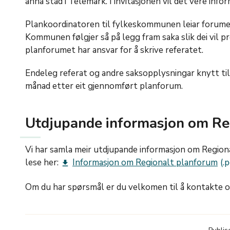
anna stad i Telemark. I invitasjonen vil det vere inf
Plankoordinatoren til fylkeskommunen leiar forume
Kommunen følgjer så på legg fram saka slik dei vil 
planforumet har ansvar for å skrive referatet.
Endeleg referat og andre saksopplysningar knytt til s
månad etter eit gjennomført planforum.
Utdjupande informasjon om Re
Vi har samla meir utdjupande informasjon om Regiona
lese her:
Informasjon om Regionalt planforum
get_app
Om du har spørsmål er du velkomen til å kontakte os