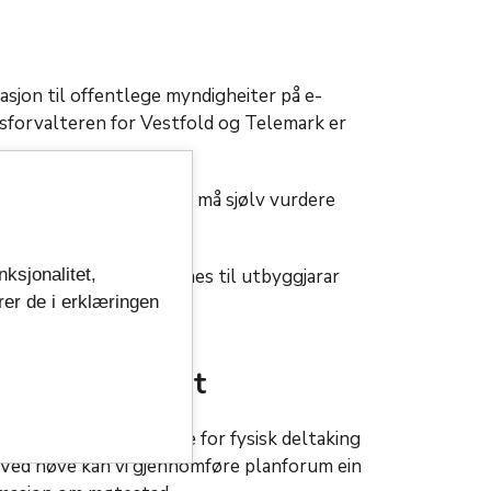
sjon til offentlege myndigheiter på e-
atsforvalteren for Vestfold og Telemark er
ønn, og representantane må sjølv vurdere
nksjonalitet,
are internt og til dømes til utbyggjarar
rer de i erklæringen
rum gjennomført
men vi legg og til rette for fysisk deltaking
d. Ved høve kan vi gjennomføre planforum ein