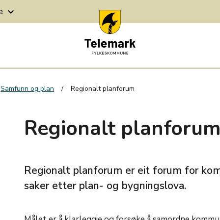
ge
keyboard_arrow_down
Samfunn og plan
Regionalt planforum
Regionalt planforu
Regionalt planforum er eit forum for 
saker etter plan- og bygningslova.
Målet er å klarleggje og forsøke å samordne kommun