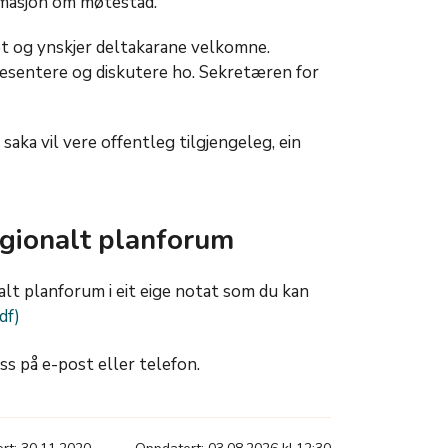
ormasjon om møtestad.
t og ynskjer deltakarane velkomne.
presentere og diskutere ho. Sekretæren for
aka vil vere offentleg tilgjengeleg, ein
gionalt planforum
lt planforum i eit eige notat som du kan
s på e-post eller telefon.