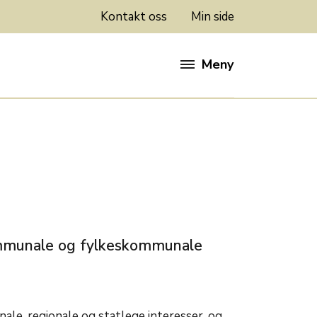
Kontakt oss
Min side
Meny
m
kommunale og fylkeskommunale
ale, regionale og statlege interesser, og