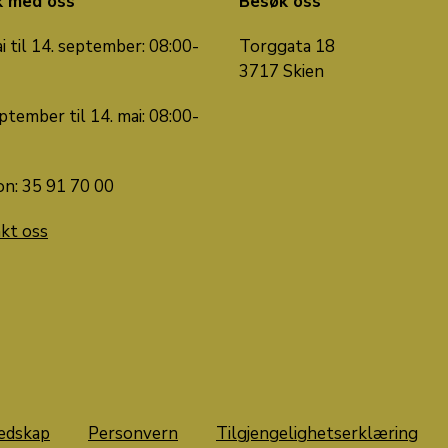
k med oss
Besøk oss
i til 14. september: 08:00-
Torggata 18
3717 Skien
ptember til 14. mai: 08:00-
on: 35 91 70 00
kt oss
edskap
Personvern
Tilgjengelighetserklæring