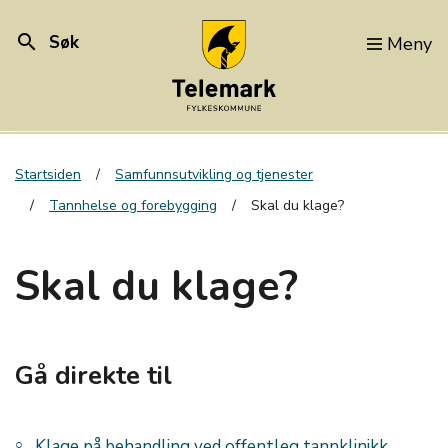
search
Søk
Meny
Startsiden
Samfunnsutvikling og tjenester
Tannhelse og forebygging
Skal du klage?
Skal du klage?
Gå direkte til
Klage på behandling ved offentleg tannklinikk