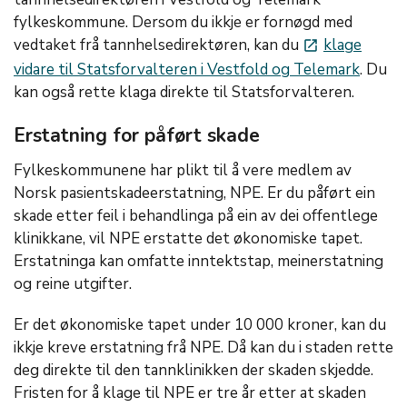
fylkeskommune. Dersom du ikkje er fornøgd med
vedtaket frå tannhelsedirektøren, kan du
klage
launch
vidare til Statsforvalteren i Vestfold og Telemark
. Du
kan også rette klaga direkte til Statsforvalteren.
Erstatning for påført skade
Fylkeskommunene har plikt til å vere medlem av
Norsk pasientskadeerstatning, NPE. Er du påført ein
skade etter feil i behandlinga på ein av dei offentlege
klinikkane, vil NPE erstatte det økonomiske tapet.
Erstatninga kan omfatte inntektstap, meinerstatning
og reine utgifter.
Er det økonomiske tapet under 10 000 kroner, kan du
ikkje kreve erstatning frå NPE. Då kan du i staden rette
deg direkte til den tannklinikken der skaden skjedde.
Fristen for å klage til NPE er tre år etter at skaden