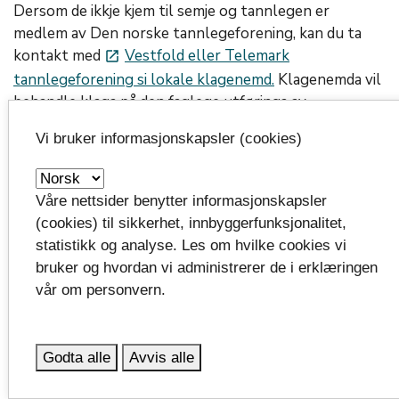
Dersom de ikkje kjem til semje og tannlegen er
medlem av Den norske tannlegeforening, kan du ta
kontakt med
Vestfold eller Telemark
launch
tannlegeforening si lokale klagenemd.
Klagenemda vil
behandle klaga på den faglege utføringa av
behandlinga.
Vi bruker informasjonskapsler (cookies)
Dersom du får medhald, kan du oppnå at tannlegen
blir beden om å gjere behandlinga på nytt, eller
Våre nettsider benytter informasjonskapsler
tilbakebetale det du har betalt for behandlinga eller
(cookies) til sikkerhet, innbyggerfunksjonalitet,
deler av beløpet. Klagenemda tar ikkje stilling til krav
statistikk og analyse. Les om hvilke cookies vi
om erstatning. Det må du rette til Norsk
bruker og hvordan vi administrerer de i erklæringen
pasientskadeerstatning (NPE). Eventuelt må saka bli
vår om personvern.
avgjort i rettssystemet.
Du kan også rette klaga på tannlegen direkte til
Godta alle
Avvis alle
Fylkesmannen i Vestfold og Telemark.