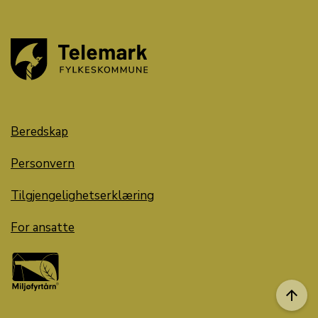
Beredskap
Personvern
Tilgjengelighetserklæring
For ansatte
arrow_upward