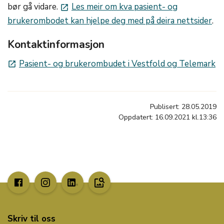
bør gå vidare.
Les meir om kva pasient- og
launch
brukerombodet kan hjelpe deg med på deira nettsider
.
Kontaktinformasjon
Pasient- og brukerombudet i Vestfold og Telemark
launch
Publisert: 28.05.2019
Oppdatert: 16.09.2021 kl.13:36
image_search
Skriv til oss