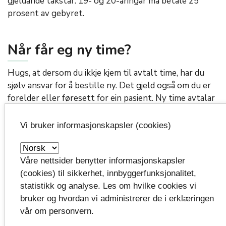
gjeldande takstar. 19- og 20-åringar må betale 25
prosent av gebyret.
Når får eg ny time?
Hugs, at dersom du ikkje kjem til avtalt time, har du
sjølv ansvar for å bestille ny. Det gjeld også om du er
forelder eller føresett for ein pasient. Ny time avtalar
du direkte med tannklinikken din.
Vi bruker informasjonskapsler (cookies)
Publisert: 09.10.2019
Våre nettsider benytter informasjonskapsler
Oppdatert: 21.09.2021 kl.13:08
(cookies) til sikkerhet, innbyggerfunksjonalitet,
statistikk og analyse. Les om hvilke cookies vi
bruker og hvordan vi administrerer de i erklæringen
vår om personvern.