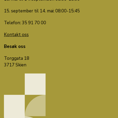
15. september til 14. mai: 08:00-15:45
Telefon: 35 91 70 00
Kontakt oss
Besøk oss
Torggata 18
3717 Skien