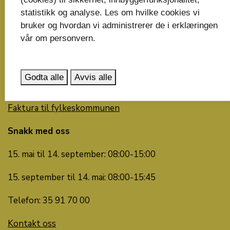
Postboks 2844
statistikk og analyse. Les om hvilke cookies vi
3702 Skien
bruker og hvordan vi administrerer de i erklæringen
post@telemarkfylke.no
vår om personvern.
Organisasjonsnummer: 929 882 989
Godta alle
Avvis alle
Bankkonto: 6135.05.00137
Faktura til fylkeskommunen
Snakk med oss
15. mai til 14. september: 08:00-15:00
15. september til 14. mai: 08:00-15:45
Telefon: 35 91 70 00
Kontakt oss