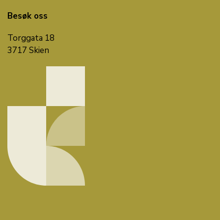
Besøk oss
Torggata 18
3717 Skien