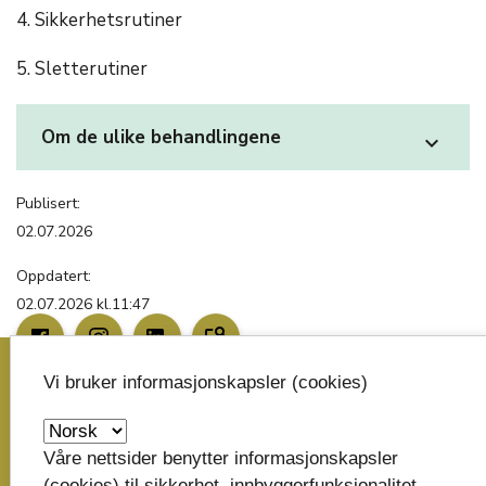
4. Sikkerhetsrutiner
5. Sletterutiner
Om de ulike behandlingene
expand_more
Publisert:
02.07.2026
Oppdatert:
02.07.2026 kl.11:47
image_search
Vi bruker informasjonskapsler (cookies)
Skriv til oss
Våre nettsider benytter informasjonskapsler
Telemark fylkeskommune
(cookies) til sikkerhet, innbyggerfunksjonalitet,