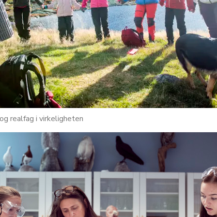
g realfag i virkeligheten