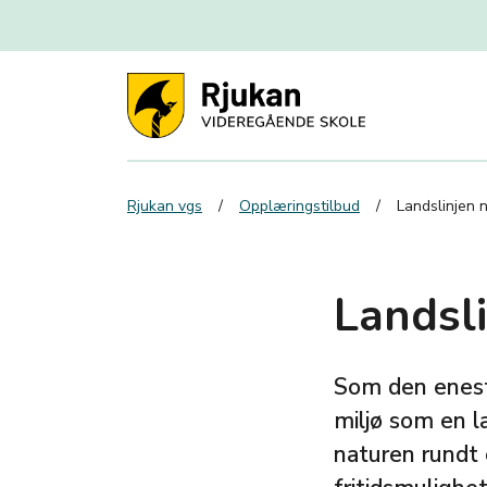
Rjukan vgs
Opplæringstilbud
Landslinjen n
Landsli
Som den eneste
miljø som en l
naturen rundt 