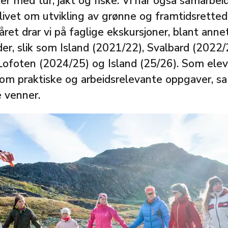
ter med tur, jakt og fiske. Vi har også samarbe
livet om utvikling av grønne og framtidsretted
året drar vi på faglige ekskursjoner, blant annet
er, slik som Island (2021/22), Svalbard (2022/
ofoten (2024/25) og Island (25/26). Som elev 
om praktiske og arbeidsrelevante oppgaver, s
 venner.