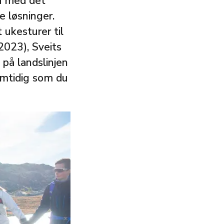
id med det
e løsninger.
 ukesturer til
2023), Sveits
på landslinjen
amtidig som du