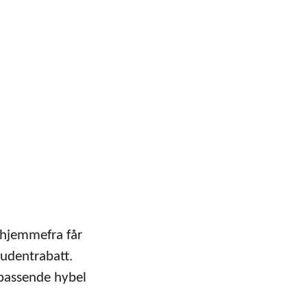
u hjemmefra får
tudentrabatt.
 passende hybel