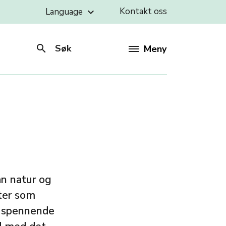
Kontakt oss
Language
keyboard_arrow_down
search
Søk
Meny
an natur og
eter som
et spennende