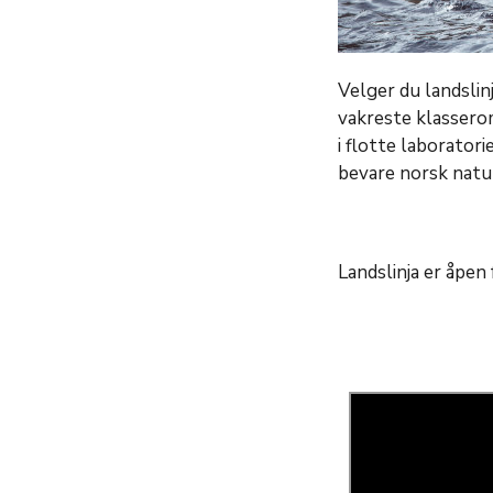
Velger du landslin
vakreste klassero
i flotte laborator
bevare norsk natu
Landslinja er åpen 