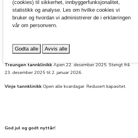
(cookies) til sikkerhet, innbyggerfunksjonalitet,
Siljan tannklinikk
Stengd frå 22. desember 2025 til 8. januar
statistikk og analyse. Les om hvilke cookies vi
2026. Skien tannklinikk er vaktklinikk i perioden.
bruker og hvordan vi administrerer de i erklæringen
vår om personvern.
Skien tannklinikk
Open alle kvardagar. Redusert kapasitet.
Stathelle tannklinikk
Open alle kvardagar. Redusert
Godta alle
Avvis alle
kapasitet.
Treungen tannklinikk
Åpen 22. desember 2025. Stengt frå
23. desember 2025 til 2. januar 2026.
Vinje tannklinikk
Open alle kvardagar. Redusert kapasitet.
God jul og godt nyttår!