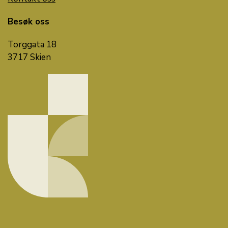
Besøk oss
Torggata 18
3717 Skien