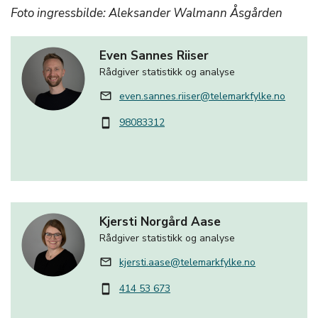
Foto ingressbilde: Aleksander Walmann Åsgården
Even Sannes Riiser
Rådgiver statistikk og analyse
even.sannes.riiser@telemarkfylke.no
mail_outline
98083312
smartphone
Kjersti Norgård Aase
Rådgiver statistikk og analyse
kjersti.aase@telemarkfylke.no
mail_outline
414 53 673
smartphone