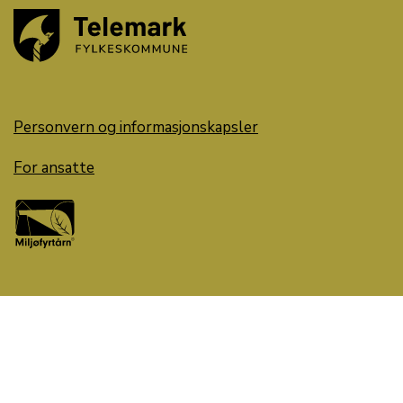
Personvern og informasjonskapsler
For ansatte