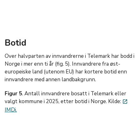
Botid
Over halvparten av innvandrerne i Telemark har bodd i
Norge i mer enn ti år (fig. 5). Innvandrere fra øst-
europeiske land (utenom EU) har kortere botid enn
innvandrere med annen landbakgrunn.
Figur 5
. Antall innvandrere bosatt i Telemark eller
valgt kommune i 2025, etter botid i Norge. Kilde:
launch
IMDi.