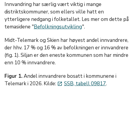
Innvandring har særlig vært viktig i mange
distriktskommuner, som ellers ville hatt en
ytterligere nedgang i folketallet. Les mer om dette på
temasidene "
Befolkningsutvikling
".
Midt-Telemark og Skien har høyest andel innvandrere,
der hhv. 17 % og 16 % av befolkningen er innvandrere
(fig. 1). Siljan er den eneste kommunen som har mindre
enn 10 % innvandrere.
Figur 1.
Andel innvandrere bosatt i kommunene i
Telemark i 2026. Kilde:
SSB, tabell 09817
.
launch