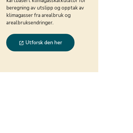
kartbasert klimagasskalkulator for
beregning av utslipp og opptak av
klimagasser fra arealbruk og
arealbruksendringer.
Utforsk den her
launch