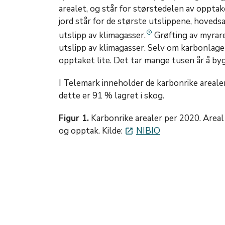
arealet, og står for størstedelen av opptak
jord står for de største utslippene, hovedsa
utslipp av klimagasser.
Grøfting av myrare
utslipp av klimagasser. Selv om karbonlagere
opptaket lite. Det tar mange tusen år å by
I Telemark inneholder de karbonrike areale
dette er 91 % lagret i skog.
Figur 1.
Karbonrike arealer per 2020. Areal 
og opptak. Kilde:
NIBIO
launch