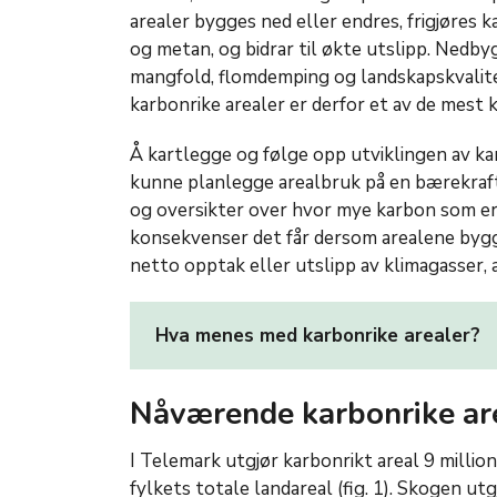
arealer bygges ned eller endres, frigjøres 
og metan, og bidrar til økte utslipp. Nedbyg
mangfold, flomdemping og landskapskvalite
karbonrike arealer er derfor et av de mest k
Å kartlegge og følge opp utviklingen av kar
kunne planlegge arealbruk på en bærekraf
og oversikter over hvor mye karbon som er l
konsekvenser det får dersom arealene bygg
netto opptak eller utslipp av klimagasser, 
Hva menes med karbonrike arealer?
Nåværende karbonrike ar
I Telemark utgjør karbonrikt areal 9 millio
fylkets totale landareal (fig. 1). Skogen u