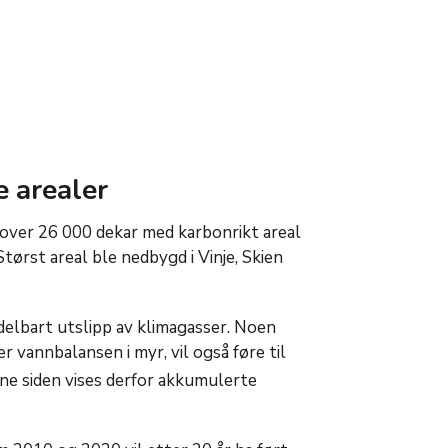
 arealer
 over 26 000 dekar med karbonrikt areal
Størst areal ble nedbygd i Vinje, Skien
delbart utslipp av klimagasser. Noen
r vannbalansen i myr, vil også føre til
nne siden vises derfor akkumulerte