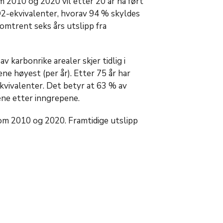
 2010 og 2020 vil etter 20 år ha ført
CO2-ekvivalenter, hvorav 94 % skyldes
 omtrent seks års utslipp fra
 karbonrike arealer skjer tidlig i
ne høyest (per år). Etter 75 år har
ekvivalenter. Det betyr at 63 % av
rene etter inngrepene.
m 2010 og 2020. Framtidige utslipp