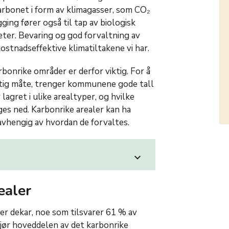
karbonet i form av klimagasser, som CO₂
ging fører også til tap av biologisk
ter. Bevaring og god forvaltning av
ostnadseffektive klimatiltakene vi har.
bonrike områder er derfor viktig. For å
tig måte, trenger kommunene gode tall
agret i ulike arealtyper, og hvilke
es ned. Karbonrike arealer kan ha
avhengig av hvordan de forvaltes.
expand_more
ealer
ner dekar, noe som tilsvarer 61 % av
tgjør hoveddelen av det karbonrike