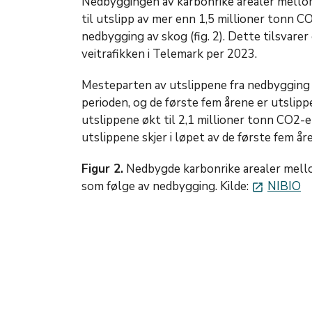
Nedbyggingen av karbonrike arealer mellom
til utslipp av mer enn 1,5 millioner tonn 
nedbygging av skog (fig. 2). Dette tilsvarer
veitrafikken i Telemark per 2023.
Mesteparten av utslippene fra nedbygging av
perioden, og de første fem årene er utslippe
utslippene økt til 2,1 millioner tonn CO2-
utslippene skjer i løpet av de første fem å
Figur 2.
Nedbygde karbonrike arealer mello
som følge av nedbygging. Kilde:
NIBIO
launch