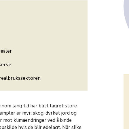
realer
eserve
arealbrukssektoren
nom lang tid har blitt lagret store
empler er myr, skog, dyrket jord og
er mot klimaendringer ved å binde
pskilde hvis de blir ødelagt. Når slike