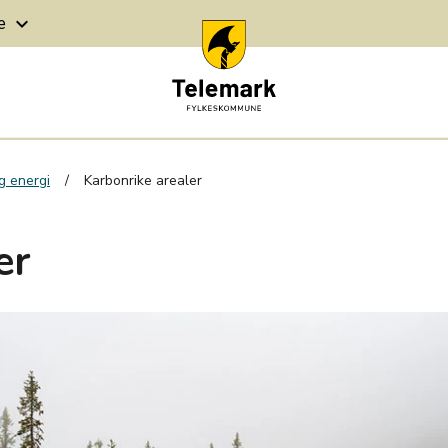
ge
keyboard_arrow_down
g energi
Karbonrike arealer
er