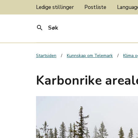
Ledige stillinger
Postliste
Langua
search
Søk
Startsiden
Kunnskap om Telemark
Klima o
Karbonrike areal