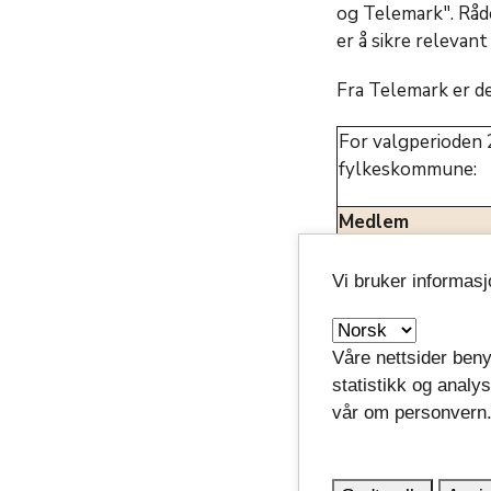
og Telemark". Råd
er å sikre relevan
Fra Telemark er d
For valgperioden 
fylkeskommune:
Medlem
Bjørn Rudborg (A
Vi bruker informas
Stine Margrethe 
Stamland (FrP)
Våre nettsider beny
Ansvarlig sektor
statistikk og analy
vår om personvern
Publisert: 08.01.2018