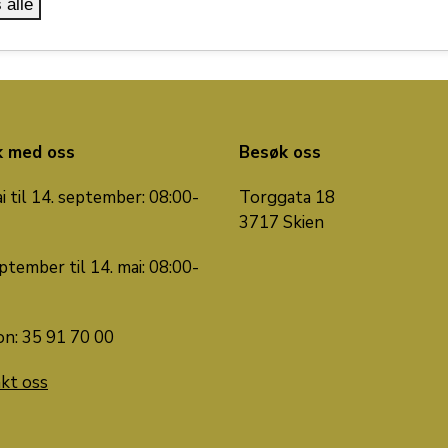
 alle
k med oss
Besøk oss
i til 14. september: 08:00-
Torggata 18
3717 Skien
ptember til 14. mai: 08:00-
on: 35 91 70 00
kt oss