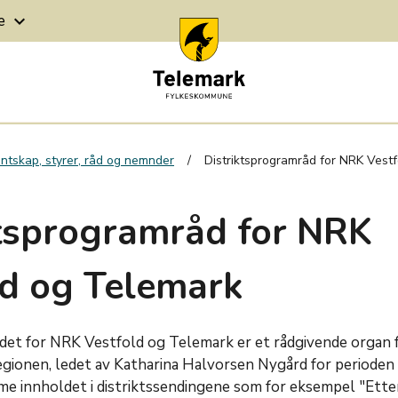
ge
keyboard_arrow_down
ntskap, styrer, råd og nemnder
Distriktsprogramråd for NRK Vest
ktsprogramråd for NRK
ld og Telemark
det for NRK Vestfold og Telemark er et rådgivende organ
regionen, ledet av Katharina Halvorsen Nygård for periode
me innholdet i distriktssendingene som for eksempel "Ette