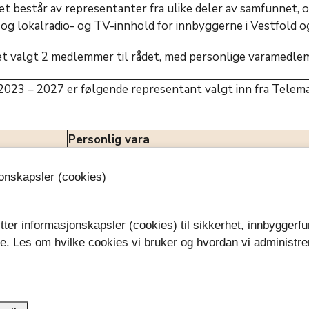
et består av representanter fra ulike deler av samfunnet,
t og lokalradio- og TV-innhold for innbyggerne i Vestfold 
et valgt 2 medlemmer til rådet, med personlige varamedl
2023 – 2027 er følgende representant valgt inn fra Telem
Personlig vara
p)
Konstanse Marie Alvær (Ap)
jonskapsler (cookies)
Knutsdatter
Petter Ellefsen (H)
tter informasjonskapsler (cookies) til sikkerhet, innbyggerfu
: Kultur
se. Les om hvilke cookies vi bruker og hvordan vi administre
.
Oppdatert: 02.01.2026 kl.13:02