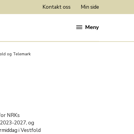
Kontakt oss
Min side
Meny
fold og Telemark
 for NRKs
n 2023-2027, og
rmiddag i Vestfold