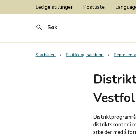
Ledige stillinger
Postliste
Langua
search
Søk
Startsiden
Politikk og samfunn
Representa
Distri
Vestfo
Distriktprogramrå
distriktskontor i 
arbeider med å for