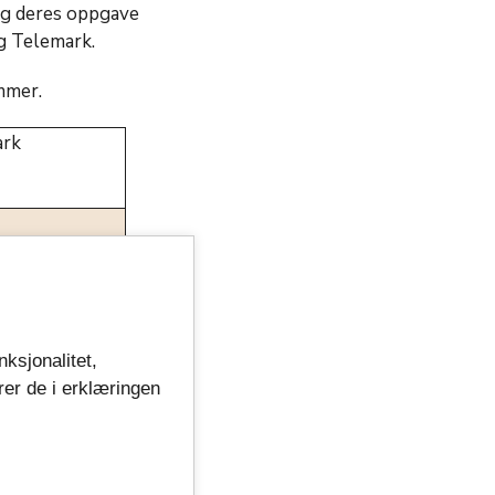
 og deres oppgave
og Telemark.
emmer.
ark
nksjonalitet,
rer de i erklæringen