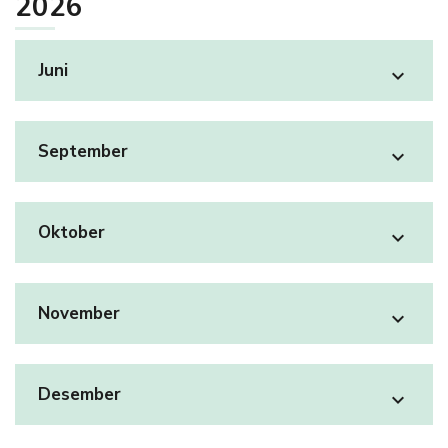
2026
Juni
expand_more
September
expand_more
Oktober
expand_more
November
expand_more
Desember
expand_more