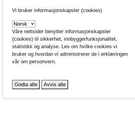
tilbys ofte også digitalt.
Vi bruker informasjonskapsler (cookies)
Lenke til Nasjonalbibliotekets kalender
launch
Våre nettsider benytter informasjonskapsler
(cookies) til sikkerhet, innbyggerfunksjonalitet,
statistikk og analyse. Les om hvilke cookies vi
Andre fylkesbibliotek
bruker og hvordan vi administrerer de i erklæringen
vår om personvern.
Agder fylkesbibliotek arrangerer digitalt påfyll hver
andre torsdag, på ca 1 time, fra kl 9. Disse foredragene
er åpne for alle bibliotekansatte.
Les mer om
launch
Godta alle
Avvis alle
Digital påfyll her.