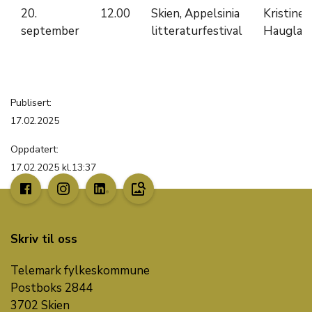
20.
12.00
Skien, Appelsinia
Kristine
september
litteraturfestival
Hauglan
Publisert:
17.02.2025
Oppdatert:
17.02.2025 kl.13:37
image_search
Skriv til oss
Telemark fylkeskommune
Postboks 2844
3702 Skien