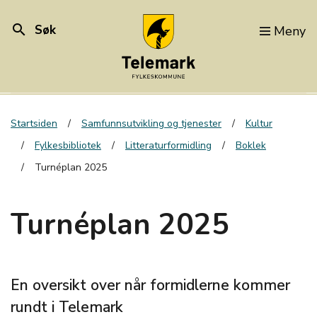
search
Søk
Meny
Startsiden
Samfunnsutvikling og tjenester
Kultur
Fylkesbibliotek
Litteraturformidling
Boklek
Turnéplan 2025
Turnéplan 2025
En oversikt over når formidlerne kommer
rundt i Telemark