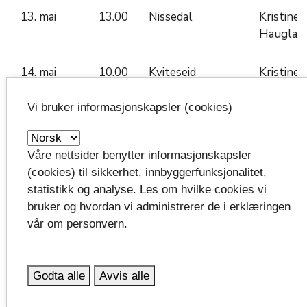
13. mai
13.00
Nissedal
Kristine
Hauglan
14. mai
10.00
Kviteseid
Kristine
Hauglan
Vi bruker informasjonskapsler (cookies)
14. mai
13.00
Tokke
Kristine
Hauglan
Våre nettsider benytter informasjonskapsler
(cookies) til sikkerhet, innbyggerfunksjonalitet,
15. mai
10.00
Seljord
Kristine
statistikk og analyse. Les om hvilke cookies vi
Hauglan
bruker og hvordan vi administrerer de i erklæringen
vår om personvern.
15. mai
13.00
Siljan
Kristine
Hauglan
Godta alle
Avvis alle
26. mai
10.00
Bamble
Marianne