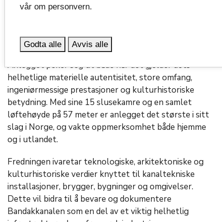
vår om personvern.
Norges største sluseanlegg
Bandakkanalen ble fredet i 2017 for ivareta kanalen
Godta alle
Avvis alle
som et infrastrukturanlegg av stor nasjonal verdi.
Anlegget peker seg ut både når det gjelder dets
helhetlige materielle autentisitet, store omfang,
ingeniørmessige prestasjoner og kulturhistoriske
betydning. Med sine 15 slusekamre og en samlet
løftehøyde på 57 meter er anlegget det største i sitt
slag i Norge, og vakte oppmerksomhet både hjemme
og i utlandet.
Fredningen ivaretar teknologiske, arkitektoniske og
kulturhistoriske verdier knyttet til kanaltekniske
installasjoner, brygger, bygninger og omgivelser.
Dette vil bidra til å bevare og dokumentere
Bandakkanalen som en del av et viktig helhetlig