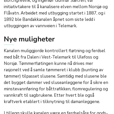
Borchgrevink, og ingeniør Gunnar Sætren, var
initiativtakere til å kanalisere elven mellom Norsjø og
Flåvatn. Arbeidet med utbygging startet i 1887, og i
1892 ble Bandakkanalen åpnet som siste ledd i
utbyggingen av vannveien i Telemark.
Nye muligheter
Kanalen muliggjorde kontrollert fløtning og ferdsel
med båt fra Dalen i Vest-Telemark til Ulefoss og
Norsjø. Tømmerfløtingen kunne nå drives mer
rasjonelt ved å samle tømmeret i klubb (bunting av
tømmer) tilpasset slusene. Samtidig med slusene ble
det bygget dammer ved sluseanleggene for å sikre en
minstevannføring for båttrafikken, flomregulering og
vannkraft til sagbrukene. Etter hvert ble også
kraftverk etablert i tilknytning til damanleggene.
I tillegg skulle kanalen være en ferdselsåre for gods-