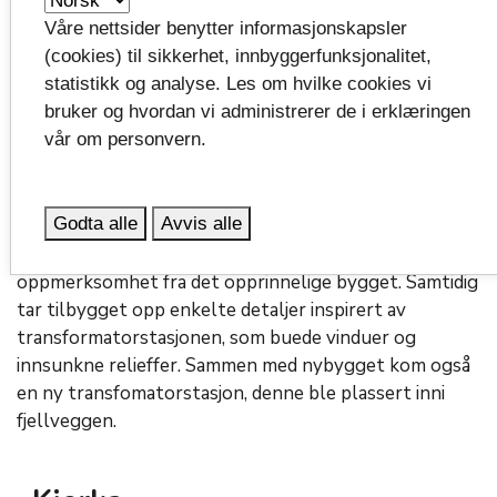
for mer strøm i Grenland. Et nytt kraftverk ble
Våre nettsider benytter informasjonskapsler
opprettet i Grønvollfoss, og nye ledninger ble trekt
(cookies) til sikkerhet, innbyggerfunksjonalitet,
til Hauen. Den økte strømtilførselen fikk
statistikk og analyse. Les om hvilke cookies vi
konsekvenser for kapasiteten på Hauen, som ikke var
bruker og hvordan vi administrerer de i erklæringen
dimensjonert for å transformere de mengdene. Dette
vår om personvern.
førte til at det i 1949 ble oppført et nybygg mot nord.
Tilbygget har en enklere og mer stilren utforming
Godta alle
Avvis alle
enn den gamle transformatorstasjonen. Dette gjør at
bygget underordner seg Hauen og ikke stjeler
oppmerksomhet fra det opprinnelige bygget. Samtidig
tar tilbygget opp enkelte detaljer inspirert av
transformatorstasjonen, som buede vinduer og
innsunkne relieffer. Sammen med nybygget kom også
en ny transfomatorstasjon, denne ble plassert inni
fjellveggen.