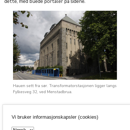
dette, med buede portaler på sidene.
Hauen sett fra sør. Transformatorstasjonen ligger langs
Fylkesveg 32, ved Menstadbrua.
Nybygg
Vi bruker informasjonskapsler (cookies)
Etter hvert som industrien vokste ble det et behov