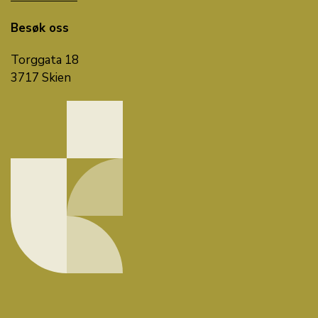
Besøk oss
Torggata 18
3717 Skien