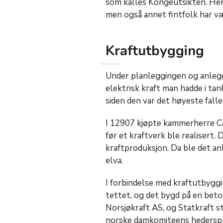
som kalles Kongeutsikten. Her
men også annet fintfolk har v
Kraftutbygging
Under planleggingen og anlegg
elektrisk kraft man hadde i tan
siden den var det høyeste falle
I 12907 kjøpte kammerherre Ca
før et kraftverk ble realisert.
kraftproduksjon. Da ble det anl
elva.
I forbindelse med kraftutbygg
tettet, og det bygd på en beto
Norsjøkraft AS, og Statkraft st
norske damkomiteens hederspri