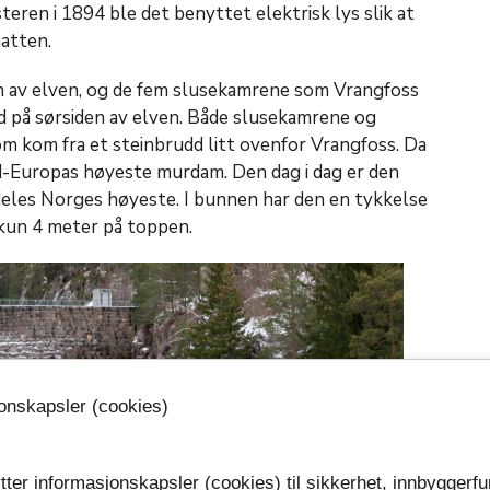
eren i 1894 ble det benyttet elektrisk lys slik at
atten.
 av elven, og de fem slusekamrene som Vrangfoss
d på sørsiden av elven. Både slusekamrene og
m kom fra et steinbrudd litt ovenfor Vrangfoss. Da
-Europas høyeste murdam. Den dag i dag er den
eles Norges høyeste. I bunnen har den en tykkelse
 kun 4 meter på toppen.
jonskapsler (cookies)
tter informasjonskapsler (cookies) til sikkerhet, innbyggerfu