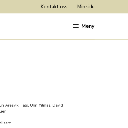
Kontakt oss
Min side
Meny
:
run Aresvik Hals, Unn Yilmaz, David
uer
lisert: