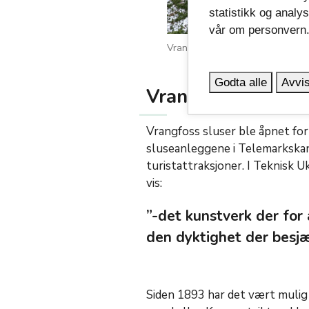
statistikk og analy
vår om personvern
Vrangfossdammen er landets hø
Godta alle
Avvis
Vrangfossdammen 
Vrangfoss sluser ble åpnet for
sluseanleggene i Telemarkskana
turistattraksjoner. I Teknisk 
vis:
”-det kunstverk der for 
den dyktighet der besjæ
Siden 1893 har det vært mulig