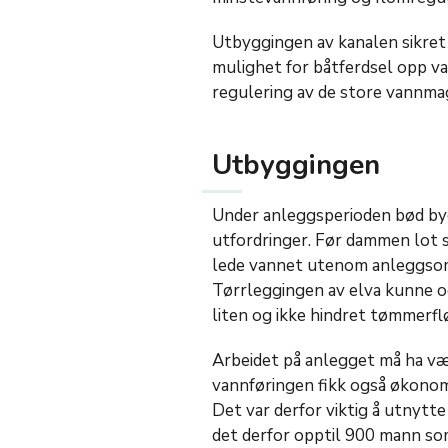
Utbyggingen av kanalen sikret
mulighet for båtferdsel opp v
regulering av de store vannm
Utbyggingen
Under anleggsperioden bød by
utfordringer. Før dammen lot 
lede vannet utenom anleggso
Tørrleggingen av elva kunne o
liten og ikke hindret tømmerfl
Arbeidet på anlegget må ha vær
vannføringen fikk også økonom
Det var derfor viktig å utnytte
det derfor opptil 900 mann som