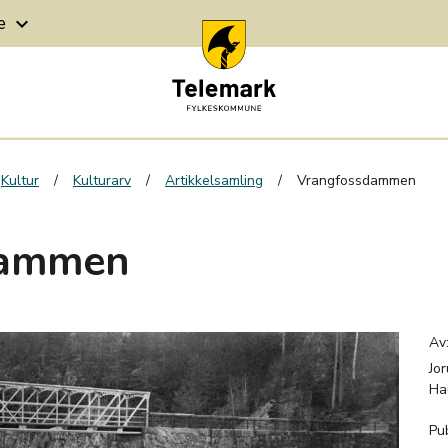
ge
keyboard_arrow_down
Kultur
Kulturarv
Artikkelsamling
Vrangfossdammen
dammen
Av
Jo
Ha
Pub