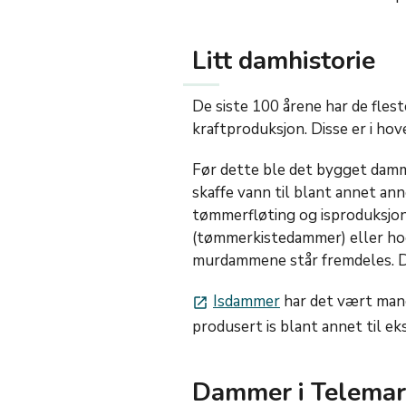
Litt damhistorie
De siste 100 årene har de flest
kraftproduksjon. Disse er i h
Før dette ble det bygget damme
skaffe vann til blant annet ann
tømmerfløting og isproduksjon
(tømmerkistedammer) eller ho
murdammene står fremdeles. D
Isdammer
har det vært mang
launch
produsert is blant annet til ek
Dammer i Telema