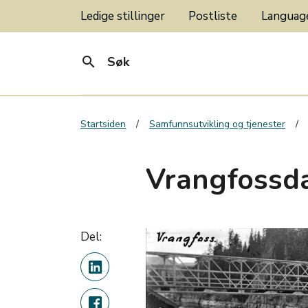
Ledige stillinger
Postliste
Langua
search
Søk
Startsiden
Samfunnsutvikling og tjenester
Vrangfoss
Del: