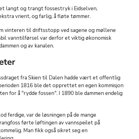
et langt og trangt fossestryk i Eidselven,
kstra vrient, og farlig, å fløte tømmer.
om vinteren til driftsstopp ved sagene og møllene
abil vanntilførsel var derfor et viktig økonomisk
 dammen og av kanalen.
eter
sdraget fra Skien til Dalen hadde vært et offentlig
I perioden 1816 ble det opprettet en egen kommisjon
en for å "rydde fossen". I 1890 ble dammen endelig
d ferdige, var de løsningen på de mange
angfoss førte løftingen av vannspeilet på
ommelig. Man fikk også sikret seg en
ering.