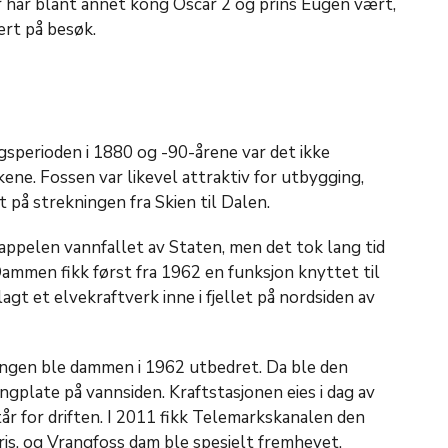
 har blant annet kong Oscar 2 og prins Eugen vært,
ært på besøk.
sperioden i 1880 og -90-årene var det ikke
kene. Fossen var likevel attraktiv for utbygging,
t på strekningen fra Skien til Dalen.
ppelen vannfallet av Staten, men det tok lang tid
 Dammen fikk først fra 1962 en funksjon knyttet til
agt et elvekraftverk inne i fjellet på nordsiden av
ingen ble dammen i 1962 utbedret. Da ble den
ngplate på vannsiden. Kraftstasjonen eies i dag av
år for driften. I 2011 fikk Telemarkskanalen den
s, og Vrangfoss dam ble spesielt fremhevet.