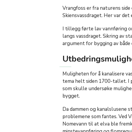
Vrangfoss er fra naturens side 
Skiensvassdraget. Her var det e
I tillegg førte lav vannføring 
langs vassdraget. Sikring av st
argument for bygging av både
Utbedringsmuligh
Muligheten for å kanalisere vas
tema helt siden 1700-tallet. 
som skulle undersøke mulighet
bygget.
Da dammen og kanalslusene sto
problemene som fantes. Ved Vr
Nomevann til at elva ble fremk
minstevannføring og flomregul