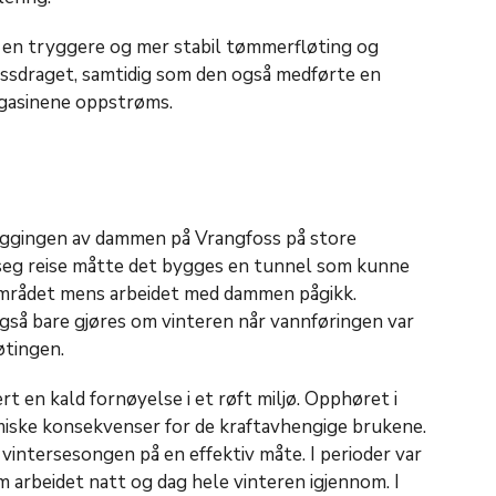
 en tryggere og mer stabil tømmerfløting og
assdraget, samtidig som den også medførte en
agasinene oppstrøms.
ggingen av dammen på Vrangfoss på store
seg reise måtte det bygges en tunnel som kunne
mrådet mens arbeidet med dammen pågikk.
gså bare gjøres om vinteren når vannføringen var
øtingen.
t en kald fornøyelse i et røft miljø. Opphøret i
iske konsekvenser for de kraftavhengige brukene.
 vintersesongen på en effektiv måte. I perioder var
 arbeidet natt og dag hele vinteren igjennom. I