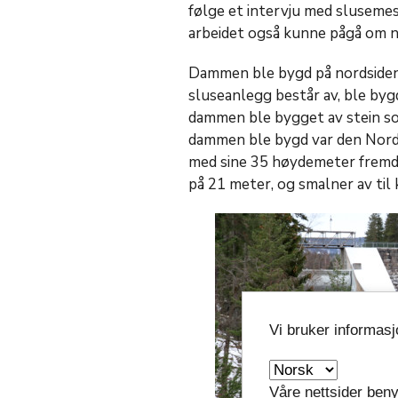
følge et intervju med slusemest
arbeidet også kunne pågå om n
Dammen ble bygd på nordsiden
sluseanlegg består av, ble byg
dammen ble bygget av stein so
dammen ble bygd var den Nord
med sine 35 høydemeter fremd
på 21 meter, og smalner av til
Vi bruker informas
Våre nettsider beny