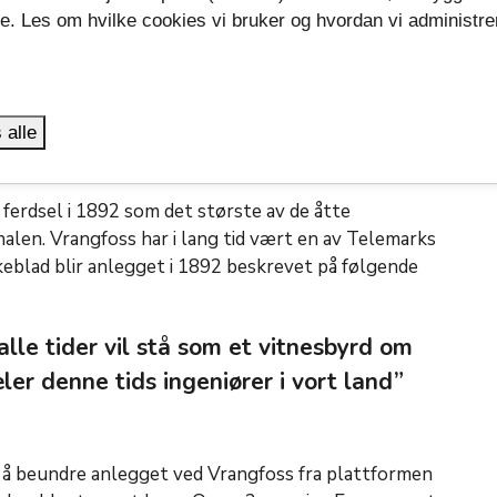
se. Les om hvilke cookies vi bruker og hvordan vi administre
.
yeste murdam. Foto: David Hauer
 alle
som turistattraksjon
 ferdsel i 1892 som det største av de åtte
len. Vrangfoss har i lang tid vært en av Telemarks
Ukeblad blir anlegget i 1892 beskrevet på følgende
alle tider vil stå som et vitnesbyrd om
ler denne tids ingeniører i vort land”
 å beundre anlegget ved Vrangfoss fra plattformen