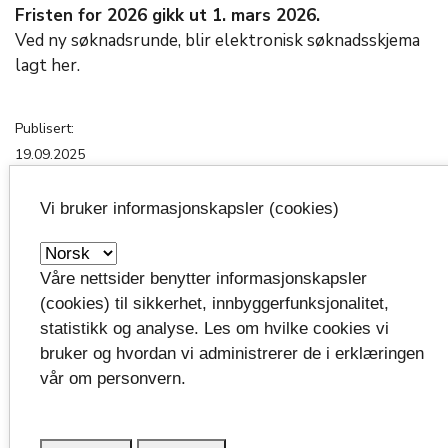
Fristen for 2026 gikk ut 1. mars 2026.
Ved ny søknadsrunde, blir elektronisk søknadsskjema
lagt her.
Publisert:
19.09.2025
Oppdatert:
Vi bruker informasjonskapsler (cookies)
07.07.2026 kl.07:42
Våre nettsider benytter informasjonskapsler
Line Ruud Ørslien
(cookies) til sikkerhet, innbyggerfunksjonalitet,
Rådgiver
statistikk og analyse. Les om hvilke cookies vi
bruker og hvordan vi administrerer de i erklæringen
Tlf:
99 52 52 09
vår om personvern.
Send e-post