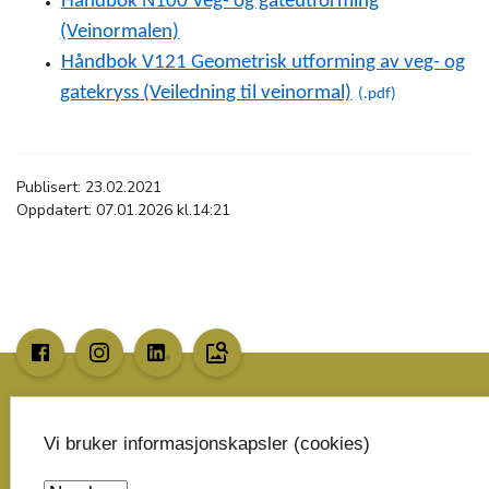
Håndbok N100 Veg- og gateutforming
(Veinormalen)
Håndbok V121 Geometrisk utforming av veg- og
gatekryss (Veiledning til veinormal)
Publisert: 23.02.2021
Oppdatert: 07.01.2026 kl.14:21
image_search
Skriv til oss
Vi bruker informasjonskapsler (cookies)
Telemark fylkeskommune