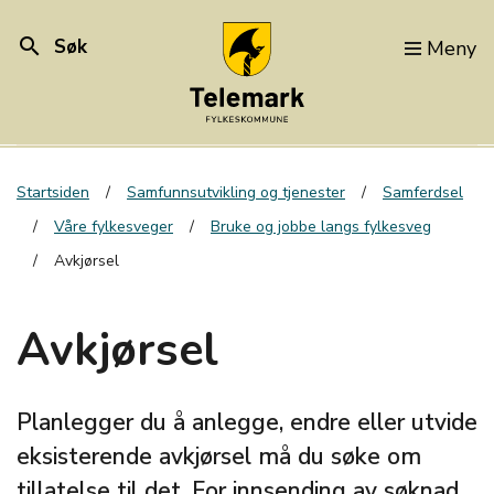
search
Søk
Meny
Startsiden
Samfunnsutvikling og tjenester
Samferdsel
Våre fylkesveger
Bruke og jobbe langs fylkesveg
Avkjørsel
Avkjørsel
Planlegger du å anlegge, endre eller utvide
eksisterende avkjørsel må du søke om
tillatelse til det. For innsending av søknad