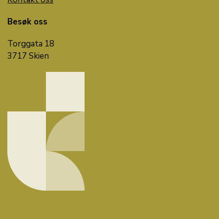
Besøk oss
Torggata 18
3717 Skien