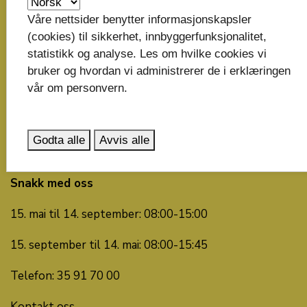
Postboks 2844
Våre nettsider benytter informasjonskapsler
3702 Skien
(cookies) til sikkerhet, innbyggerfunksjonalitet,
statistikk og analyse. Les om hvilke cookies vi
post@telemarkfylke.no
bruker og hvordan vi administrerer de i erklæringen
vår om personvern.
Organisasjonsnummer: 929 882 989
Bankkonto: 6135.05.00137
Godta alle
Avvis alle
Faktura til fylkeskommunen
Snakk med oss
15. mai til 14. september: 08:00-15:00
15. september til 14. mai: 08:00-15:45
Telefon: 35 91 70 00
Kontakt oss