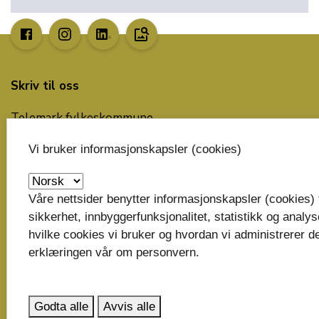
image_search
Skriv til oss
Telemark fylkeskommune
Postboks 2844
Vi bruker informasjonskapsler (cookies)
3702 Skien
post@telemarkfylke.no
Våre nettsider benytter informasjonskapsler (cookies) t
Organisasjonsnummer: 929 882 989
sikkerhet, innbyggerfunksjonalitet, statistikk og analy
hvilke cookies vi bruker og hvordan vi administrerer de
Bankkonto: 6135.05.00137
erklæringen vår om personvern.
Faktura til fylkeskommunen
Godta alle
Avvis alle
Snakk med oss