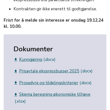
Kontrakten gir ikke enerett til godtgjørelse.
Frist for å melde sin interesse er onsdag 19.12.24
kl. 10.00.
Dokumenter
Kunngjøring
get_app
Prisavtale ekspressbusser 2025
get_app
Prosedyre og tildelingskriterier
get_app
Skjema beregning økonomiske tilhøve
get_app