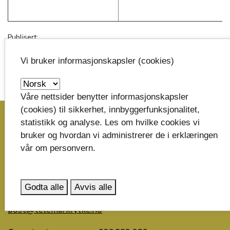
Publisert:
14.12.2020
Vi bruker informasjonskapsler (cookies)
Oppdatert:
20.07.2022 kl.12:53
Våre nettsider benytter informasjonskapsler
image_search
(cookies) til sikkerhet, innbyggerfunksjonalitet,
statistikk og analyse. Les om hvilke cookies vi
bruker og hvordan vi administrerer de i erklæringen
Skriv til oss
vår om personvern.
Telemark fylkeskommune
Postboks 2844
3702 Skien
Godta alle
Avvis alle
post@telemarkfylke.no