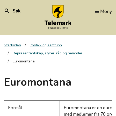
search
Søk
Meny
Startsiden
Politikk og samfunn
Representantskap, styrer, råd og nemnder
Euromontana
Euromontana
Formål
Euromontana er en europe
med medlemer fra 70 organ