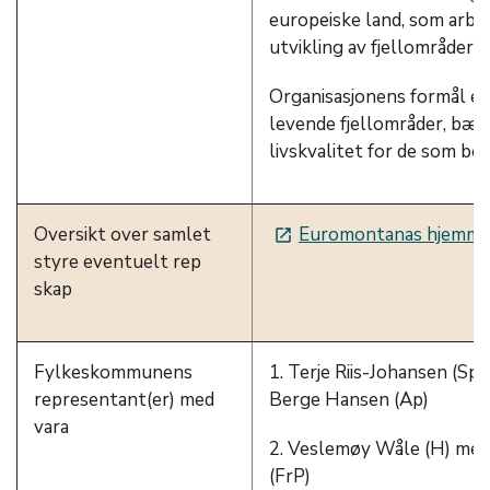
europeiske land, som arbei
utvikling av fjellområder.
Organisasjonens formål e
levende fjellområder, bære
livskvalitet for de som bor
Oversikt over samlet
Euromontanas hjemme
launch
styre eventuelt rep
skap
Fylkeskommunens
1. Terje Riis-Johansen (Sp
representant(er) med
Berge Hansen (Ap)
vara
2. Veslemøy Wåle (H) med 
(FrP)