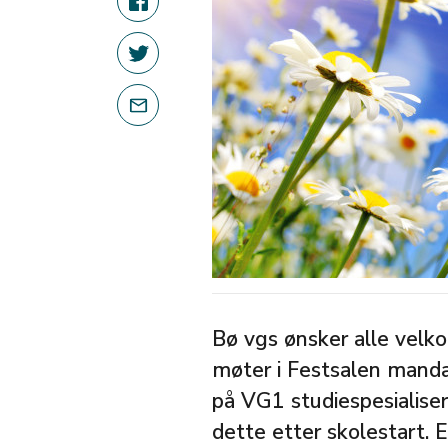
Bø vgs ønsker alle velk
møter i Festsalen manda
på VG1 studiespesialise
dette etter skolestart. 