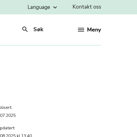
Kontakt oss
Language
keyboard_arrow_down
search
Søk
Meny
lisert:
.07.2025
pdatert:
.08.2025 kl.13:40