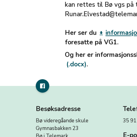
kan rettes til Bø vgs på 
Runar.Elvestad@telemar
Her ser du
informasjo
get_app
foresatte på VG1.
Og her er informasjonss
.
Besøksadresse
Tele
Bø videregåande skule
35 91
Gymnasbakken 23
E-po
Bø i Telemark