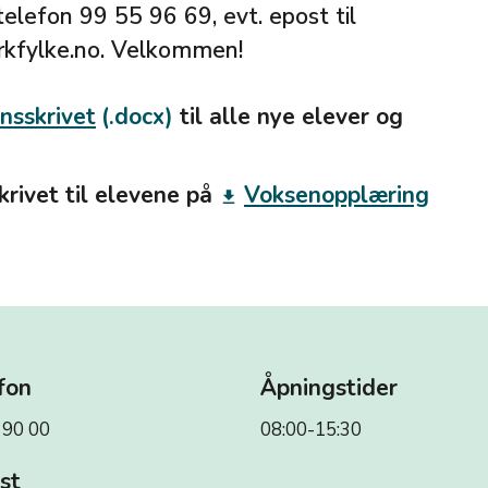
telefon 99 55 96 69, evt. epost til
kfylke.no. Velkommen!
nsskrivet
til alle nye elever og
krivet til elevene på
Voksenopplæring
get_app
fon
Åpningstider
 90 00
08:00-15:30
st