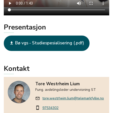
Presentasjon
Bø vgs - Studiespesialisering
get_app
Kontakt
Tore Westrheim Lium
Fung. avdelingsleder undervisning ST
tore.westrheim.lium@telemarkfylke.no
mail_outline
97534302
smartphone